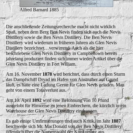
Alfred Barnard 1885
Die anschließende Zeitungsrecherche macht nicht wirklich
Spaß, neben dem Berg Ben Nevis finden sich auch die Nevis
Distillery sowie die Ben Nevis Distillery. Die Ben Nevis
Distillery wird wiederum in früheren Jahren als Glen Nevis
Distillery bezeichnet…verwirrend. Auch als die hier
beschriebene Glen Nevis Distillery in Campbeltown bereits
jahrelang produziert finden sich immer wieder Artikel über die
Glen Nevis Distillery in Fort William.
Am 16. November
1878
wird berichtet, dass durch einen Sturm
das Dampfschiff Dryad im Hafen von Anstruther auf Grund
läuft, es hatte eine Ladung Gerste für Glen Nevis geladen. Man
geht von einem Totalverlust aus.
Am 10. April
1892
wird eine Belohnung von 10 Pfund
ausgelobt für Hinweise zu jenen Einbrechern, die kürzlich in ein
Warehouse der Glen Nevis Distillery eindrangen.
Es gab einige Umfirmierungen und auch Kritik, im Jahr
1887
beschwerte sich Mr. MacDonald von der Ben Nevis Distillery
öffentlich über die Namenswahl der Konkurrenz aus