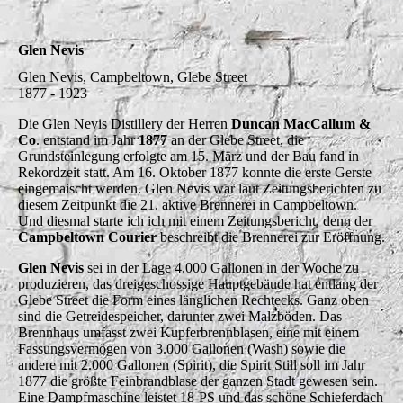
Glen Nevis
Glen Nevis, Campbeltown, Glebe Street
1877 - 1923
Die Glen Nevis Distillery der Herren
Duncan MacCallum &
Co
. entstand im Jahr
1877
an der Glebe Street, die
Grundsteinlegung erfolgte am 15. März und der Bau fand in
Rekordzeit statt. Am 16. Oktober 1877 konnte die erste Gerste
eingemaischt werden. Glen Nevis war laut Zeitungsberichten zu
diesem Zeitpunkt die 21. aktive Brennerei in Campbeltown
.
Und diesmal starte ich ich mit einem Zeitungsbericht, denn der
Campbeltown Courier
beschreibt die Brennerei zur Eröffnung.
Glen Nevis
sei in der Lage 4.000 Gallonen in der Woche zu
produzieren, das dreigeschossige Hauptgebäude hat entlang der
Glebe Street die Form eines länglichen Rechtecks. Ganz oben
sind die Getreidespeicher, darunter zwei Malzböden. Das
Brennhaus umfasst zwei Kupferbrennblasen, eine mit einem
Fassungsvermögen von 3.000 Gallonen (Wash) sowie die
andere mit 2.000 Gallonen (Spirit), die Spirit Still soll im Jahr
1877 die größte Feinbrandblase der ganzen Stadt gewesen sein.
Eine Dampfmaschine leistet 18-PS und das schöne Schieferdach