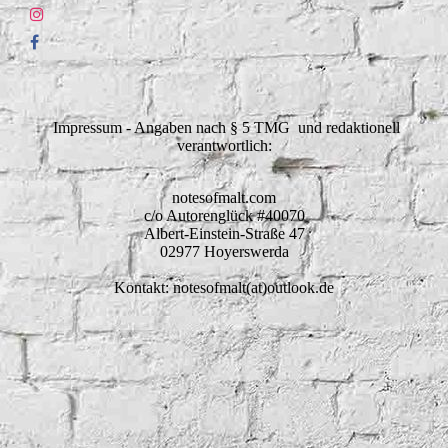
Impressum - Angaben nach § 5 TMG und redaktionell
verantwortlich:
notesofmalt.com
c/o Autorenglück #40070
Albert-Einstein-Straße 47
02977 Hoyerswerda
Kontakt: notesofmalt(at)outlook.de