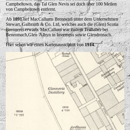
Campbeltown, das Tal Glen Nevis sei doch über 100 Meilen
von Campbeltown entfernt.
Ab
1891
lief MacCallums Brennerei unter dem Unternehmen
Stewart, Galbraith & Co. Ltd, welches auch die (Glen) Scotia
Brennerei erwarb. MacCallum war zudem Teilhaber bei
Benromach,Glen Albyn in Inverness sowie Glendronach.
Hier sehen wir einen Kartenausschnitt von
1914
.