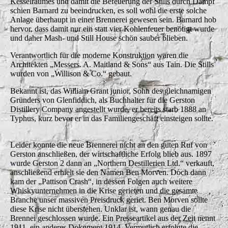
Kesselraumes und damit die Befeuerung der Stills durch Dampf
schien Barnard zu beeindrucken, es soll wohl die erste solche
Anlage überhaupt in einer Brennerei gewesen sein. Barnard hob
hervor, dass damit nur ein statt vier Kohlenfeuer benötigt wurde
und daher Mash- und Still House schön sauber blieben.
Verantwortlich für die moderne Konstruktion waren die
Architekten „Messers. A. Maitland & Sons“ aus Tain. Die Stills
wurden von „Willison & Co.“ gebaut.
Bekannt ist, das William Grant junior, Sohn des gleichnamigen
Gründers von Glenfiddich, als Buchhalter für die Gerston
Distillery Company angestellt wurde, er bereits starb 1888 an
Typhus, kurz bevor er in das Familiengeschäft einsteigen sollte.
Leider konnte die neue Brennerei nicht an den guten Ruf von
Gerston anschließen, der wirtschaftliche Erfolg blieb aus. 1897
wurde Gerston 2 dann an „Northern Destillerien Ltd.“ verkauft,
anschließend erhielt sie den Namen Ben Morven. Doch dann
kam der „Pattison Crash“, in dessen Folgen auch weitere
Whiskyunternehmen in die Krise gerieten und die gesamte
Branche unser massiven Preisdruck geriet. Ben Morven sollte
diese Krise nicht überstehen. Unklar ist, wann genau die
Brennei geschlossen wurde. Ein Presseartikel aus der Zeit nennt
1911, ein anderes Dokument 1914. Vermutlich erfolgte die