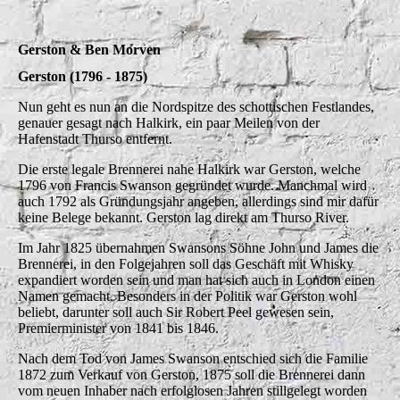
Gerston & Ben Morven
Gerston (1796 - 1875)
Nun geht es nun an die Nordspitze des schottischen Festlandes,
genauer gesagt nach Halkirk, ein paar Meilen von der
Hafenstadt Thurso entfernt.
Die erste legale Brennerei nahe Halkirk war Gerston, welche
1796 von Francis Swanson gegründet wurde. Manchmal wird
auch 1792 als Gründungsjahr angeben, allerdings sind mir dafür
keine Belege bekannt. Gerston lag direkt am Thurso River.
Im Jahr 1825 übernahmen Swansons Söhne John und James die
Brennerei, in den Folgejahren soll das Geschäft mit Whisky
expandiert worden sein und man hat sich auch in London einen
Namen gemacht. Besonders in der Politik war Gerston wohl
beliebt, darunter soll auch Sir Robert Peel gewesen sein,
Premierminister von 1841 bis 1846.
Nach dem Tod von James Swanson entschied sich die Familie
1872 zum Verkauf von Gerston, 1875 soll die Brennerei dann
vom neuen Inhaber nach erfolglosen Jahren stillgelegt worden