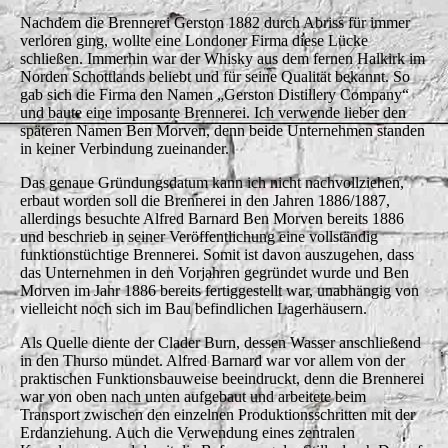
Nachdem die Brennerei Gerston 1882 durch Abriss für immer
verloren ging, wollte eine Londoner Firma diese Lücke
schließen. Immerhin war der Whisky aus dem fernen Halkirk im
Norden Schottlands beliebt und für seine Qualität bekannt. So
gab sich die Firma den Namen „Gerston Distillery Company“
und baute eine imposante Brennerei. Ich verwende lieber den
späteren Namen Ben Morven, denn beide Unternehmen standen
in keiner Verbindung zueinander.
Das genaue Gründungsdatum kann ich nicht nachvollziehen,
erbaut worden soll die Brennerei in den Jahren 1886/1887,
allerdings besuchte Alfred Barnard Ben Morven bereits 1886
und beschrieb in seiner Veröffentlichung eine vollständig
funktionstüchtige Brennerei. Somit ist davon auszugehen, dass
das Unternehmen in den Vorjahren gegründet wurde und Ben
Morven im Jahr 1886 bereits fertiggestellt war, unabhängig von
vielleicht noch sich im Bau befindlichen Lagerhäusern.
Als Quelle diente der Clader Burn, dessen Wasser anschließend
in den Thurso mündet. Alfred Barnard war vor allem von der
praktischen Funktionsbauweise beeindruckt, denn die Brennerei
war von oben nach unten aufgebaut und arbeitete beim
Transport zwischen den einzelnen Produktionsschritten mit der
Erdanziehung. Auch die Verwendung eines zentralen