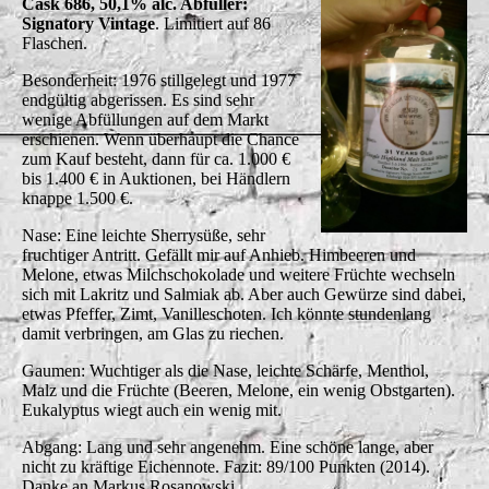
Cask 686, 50,1% alc. Abfüller:
Signatory Vintage
. Limitiert auf 86
Flaschen.
Besonderheit: 1976 stillgelegt und 1977
endgültig abgerissen. Es sind sehr
wenige Abfüllungen auf dem Markt
erschienen. Wenn überhaupt die Chance
zum Kauf besteht, dann für ca. 1.000 €
bis 1.400 € in Auktionen, bei Händlern
knappe 1.500 €.
Nase: Eine leichte Sherrysüße, sehr
fruchtiger Antritt. Gefällt mir auf Anhieb. Himbeeren und
Melone, etwas Milchschokolade und weitere Früchte wechseln
sich mit Lakritz und Salmiak ab. Aber auch Gewürze sind dabei,
etwas Pfeffer, Zimt, Vanilleschoten. Ich könnte stundenlang
damit verbringen, am Glas zu riechen.
Gaumen: Wuchtiger als die Nase, leichte Schärfe, Menthol,
Malz und die Früchte (Beeren, Melone, ein wenig Obstgarten).
Eukalyptus wiegt auch ein wenig mit.
Abgang: Lang und sehr angenehm. Eine schöne lange, aber
nicht zu kräftige Eichennote. Fazit: 89/100 Punkten (2014).
Danke an Markus Rosanowski