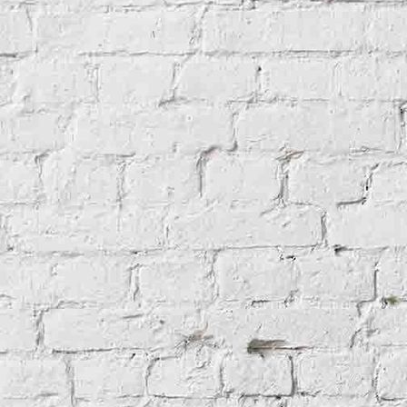
Benenevishomepage1