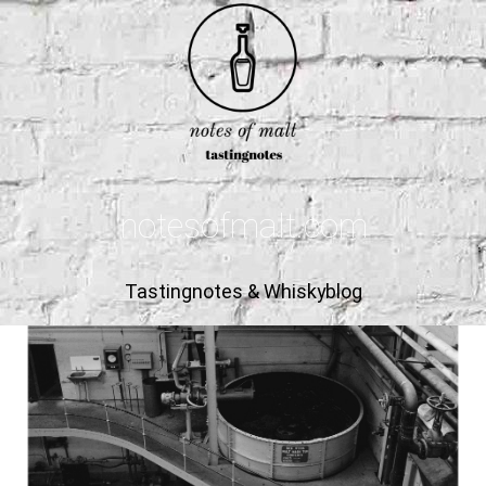
notesofmalt.com
Tastingnotes & Whiskyblog