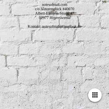
notesofmalt.com
c/o Autorenglück #40070
Albert-Einstein-Straße 47
02977 Hoyerswerda
Kontakt: notesofmalt(at)outlook.de