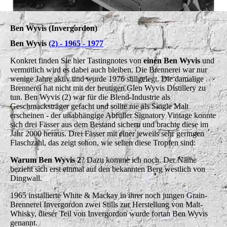
Ben Wyvis (Invergordon)
Ben Wyvis
(2) - 1965 - 1977
Konkret finden Sie hier Tastingnotes von
einen Ben Wyvis
und
vermutlich wird es dabei auch bleiben. Die Brennerei war nur
wenige Jahre aktiv und wurde 1976 stillgelegt. Die damalige
Brennerei hat nicht mit der heutigen Glen Wyvis Distillery zu
tun. Ben Wyvis (2) war für die Blend-Industrie als
Geschmacksträger gefacht und sollte nie als Single Malt
erscheinen - der unabhängige Abfüller Signatory Vintage konnte
sich drei Fässer aus dem Bestand sichern und brachte diese im
Jahr 2000 heraus. Drei Fässer mit einer jeweils sehr geringen
Flaschzahl, das zeigt schon, wie selten diese Tropfen sind.
Warum Ben Wyvis 2
? Dazu komme ich noch. Der Name
bezieht sich erst einmal auf den bekannten Berg westlich von
Dingwall.
1965 installierte White & Mackay in ihrer noch jungen Grain-
Brennerei Invergordon zwei Stills zur Herstellung von Malt-
Whisky, dieser Teil von Invergordon wurde fortan Ben Wyvis
genannt.