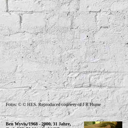
Bennevishomepage3
Fotos: © © HES. Reproduced courtesy of J R Hume
Ben Wyvis, 1968 - 2000, 31 Jahre,