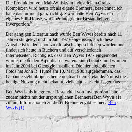
Die Produktion von Malt-Whisky in industriellen Grain-
Komplexen wird heute oft als eigene Brennerei bezeichnet, ich
halte das für nicht ganz richtig. Zwar hatte Ben Wyvis ein
eigenes Still-House, war aber integrierter Bestandteil von
Invergordon.
Der gängigen Literatur nach wurde Ben Wyvis bereits nach 11
Jahren stillgelegt und im Jahr 1977 abgerissen, auch diese
Angabe ist leider schon zu oft falsch abgeschrieben worden und
findet sich heute in Büchern und auf verschiedenen
Internetseiten. Richtig ist, dass Ben Wyvis 1977 eingemottet
wurde, die beiden Brennblasen waren kaum benutzt und wurden
im Jahr 2004 bei Glengyle installiert. Die hier abgebildeten
Fotos hat John R. Hume am 10. Mai 1980 aufgenommen, das
Gebäude steht übrigens heute noch auf dem Gelände. Nur ist die
heutige Nutzung nicht bekannt, vielleicht ist es ein Lagerhaus.
Ben Wyvis als integrierter Bestandteil von Invergordon hatte
zudem nichts mit der ursprünglichen Brennerei Ben Wyvis (1)
zu tun, Informationen zu dieser Brennerei gibt es hier:
Ben
Wyvis (1)