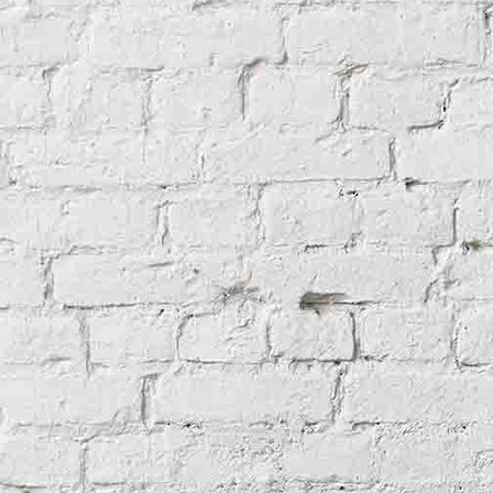
bennevishomepage2