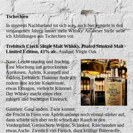
Tschechien
In unserem Nachbarland tut sich was, auch hier entsteht in den
vergangenen Jahren immer mehr Whisky. An dieser Stelle stelle
ich Abfüllungen aus Tschechien vor.
Trebitsch Czech Single Malt Whisky, Peated Smoked Malt
Limited Edition, 43% alc.
Ausbau: Virgin Oak
Nase: Leicht rauchig und fruchtig.
Eine Mischung aus getrockneten
Aprikosen, Äpfeln, Karamell und
mildem Torfrauch. Dahinter finde ich
zudem eine leichte Kräuternote,
etwas Estragon, vielleicht Kümmel.
Der Whisky macht einen eher
ruhigen und fruchtigen Eindruck.
Gaumen: Ganz anders. Zwar kommt
die Frucht in From von Äpfeln anfangs noch einmal stärker auf,
dann schiebt sich aber recht schnell der Rauch in den
Vordergrund. Geräucherte Würste, Schinken, Räucherofen und
etwas Asche. Ziemlich viel Fleisch, dazu kräftige Bitterstoffe.