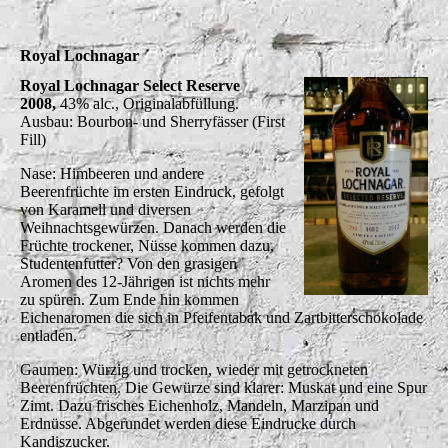
Royal Lochnagar
Royal Lochnagar Select Reserve
2008,
43% alc., Originalabfüllung.
Ausbau: Bourbon- und Sherryfässer (First
Fill)
Nase: Himbeeren und andere
Beerenfrüchte im ersten Eindruck, gefolgt
von Karamell und diversen
Weihnachtsgewürzen. Danach werden die
Früchte trockener, Nüsse kommen dazu,
Studentenfutter? Von den grasigen
Aromen des 12-Jährigen ist nichts mehr
zu spüren. Zum Ende hin kommen
Eichenaromen die sich in Pfeifentabak und Zartbitterschokolade
entladen.
Gaumen: Würzig und trocken, wieder mit getrockneten
Beerenfrüchten. Die Gewürze sind klarer: Muskat und eine Spur
Zimt. Dazu frisches Eichenholz, Mandeln, Marzipan und
Erdnüsse. Abgerundet werden diese Eindrucke durch
Kandiszucker.