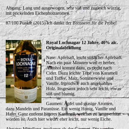
Abgang: Lang und ausgewogen, sehr süß und zugleich würzig,
mit prickelnden Eichenholzaromen.
87/100 Punkte (2015) Ich danke der Brennerei für die Probe!
Royal Lochnagar 12 Jahre, 40% alc.
Originalabfüllung
Nase: Apfelsaft, leicht süßlicher Apfelsaft.
Nach ein paar Minuten wird er herber,
Alkohol kommt dazu, es riecht nach
Cider. Dazu leichte Töne von Karamell
und Toffee, Malz, Sommerwiese und
Vanille. Irgendwie auch angekohltes
Holz. Insgesamt jedoch sehr leicht, etwas
süß und blumig.
Gaumen: Äpfel und grasige Aromen,
dazu Mandeln und Paranüsse. Ein wenig Honig, Vanille und
Hafer. Ganz entfernt bitteres Karamell, welches zu lange erhitzt
worden ist. Auch hier wieder eher leicht, nur wenig Eiche.
Abgang: Mittellang, trockener als der Gaumen. Die werden