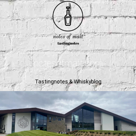
notesofmalt.com
Tastingnotes & Whiskyblog