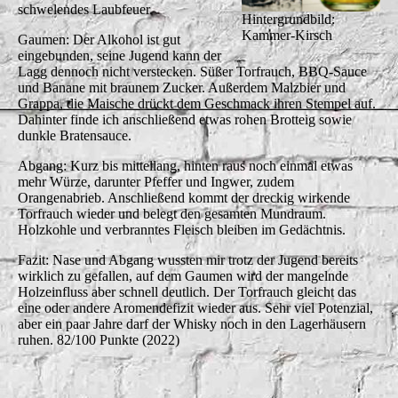
schwelendes Laubfeuer.
Hintergrundbild:
Kammer-Kirsch
Gaumen: Der Alkohol ist gut
eingebunden, seine Jugend kann der
Lagg dennoch nicht verstecken. Süßer Torfrauch, BBQ-Sauce
und Banane mit braunem Zucker. Außerdem Malzbier und
Grappa, die Maische drückt dem Geschmack ihren Stempel auf.
Dahinter finde ich anschließend etwas rohen Brotteig sowie
dunkle Bratensauce.
Abgang: Kurz bis mittellang, hinten raus noch einmal etwas
mehr Würze, darunter Pfeffer und Ingwer, zudem
Orangenabrieb. Anschließend kommt der dreckig wirkende
Torfrauch wieder und belegt den gesamten Mundraum.
Holzkohle und verbranntes Fleisch bleiben im Gedächtnis.
Fazit: Nase und Abgang wussten mir trotz der Jugend bereits
wirklich zu gefallen, auf dem Gaumen wird der mangelnde
Holzeinfluss aber schnell deutlich. Der Torfrauch gleicht das
eine oder andere Aromendefizit wieder aus. Sehr viel Potenzial,
aber ein paar Jahre darf der Whisky noch in den Lagerhäusern
ruhen. 82/100 Punkte (2022)