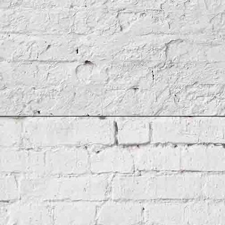
LaggStillRoom_1