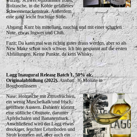
würzig. Schwer verbranntes Toast,
Holzasche, in die Kohle gefallenes
Schweinenackensteak. Außerdem
eine ganz leicht fruchtige Süße.
Abgang: Kurz bis mittellang, rauchig und mit einer scharfen
Note, etwas Ingwer und Chili.
Fazit: Da kann mal was richtig gutes draus werden, aber so als
New Make schon noch schwer. Ich bin gespannt auf die ersten
Abfüllungen. Keine Punkte, da kein Whisky.
Lagg Inaugural Release Batch 1, 50% alc.
Originalabfüllung (2022).
Ausbau: 36 Monate in
Bourbonfässern
Nase: Holzasche mit Zitrusfrüchten,
ein wenig Muschelkalk und frisch
geöffnete Austern. Dahinter kommt
eine süßliche Obstnote, darunter
Apfelschalen und Bananenmark.
Anschließend wird der Lagg etwas
dreckiger, feuchter Lehmboden und
Stroh kommen auf, aber auch ein