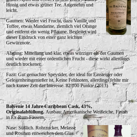
Honig und etwas grüner Tee. Angenehm und
leicht.
Gaumen: Wieder viel Frucht, dazu Vanille und
Toffee, etwas Mandarine, ziemlich viel Orange
und entfernt ein wenig Pflaume. Begleitet wird
dieser Eindruck von einer ganz leichten
Gewürznote.
Abgang: Mittellang und klar, etwas würziger als der Gaumen
und wieder mit einer ordentlichen Frucht - diese wirkt allerdings
deutlich trockener.
Fazit: Gut gemachter Speysider, der ideal für Einsteiger oder
Gelegenheitsgenießer ist. Keine Fehlnoten, allerdings fehlte mir
nach kurzer Zeit das Interesse. 82/100 Punkte (2013)
Balvenie 14 Jahre Caribbean Cask, 43%,
Originalabfüllung.
Ausbau: Amerikanische Weißeiche, Finish
in Ex-Rum-Fässern.
Nase: Süßlich. Rohrzucker, Melasse
und Rosinen entweichen dem Glas.