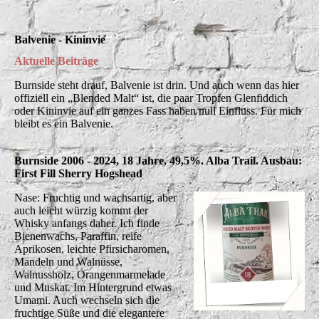
Balvenie - Kininvie
Aktuelle Beiträge
Burnside steht drauf, Balvenie ist drin. Und auch wenn das hier
offiziell ein „Blended Malt“ ist, die paar Tropfen Glenfiddich
oder Kininvie auf ein ganzes Fass haben null Einfluss. Für mich
bleibt es ein Balvenie.
Burnside 2006 - 2024, 18 Jahre, 49,5%. Alba Trail. Ausbau:
First Fill Sherry Hogshead
Nase: Fruchtig und wachsartig, aber
auch leicht würzig kommt der
Whisky anfangs daher. Ich finde
Bienenwachs, Paraffin, reife
Aprikosen, leichte Pfirsicharomen,
Mandeln und Walnüsse,
Walnussholz, Orangenmarmelade
und Muskat. Im Hintergrund etwas
Umami. Auch wechseln sich die
fruchtige Süße und die elegantere