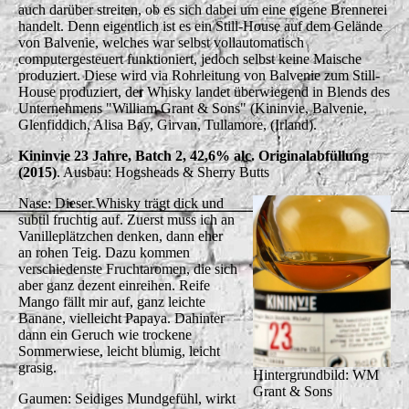
auch darüber streiten, ob es sich dabei um eine eigene Brennerei
handelt. Denn eigentlich ist es ein Still-House auf dem Gelände
von Balvenie, welches war selbst vollautomatisch
computergesteuert funktioniert, jedoch selbst keine Maische
produziert. Diese wird via Rohrleitung von Balvenie zum Still-
House produziert, der Whisky landet überwiegend in Blends des
Unternehmens "William Grant & Sons" (Kininvie, Balvenie,
Glenfiddich, Alisa Bay, Girvan, Tullamore, (Irland).
Kininvie 23 Jahre, Batch 2, 42,6% alc. Originalabfüllung
(2015)
. Ausbau: Hogsheads & Sherry Butts
Nase: Dieser Whisky trägt dick und
subtil fruchtig auf. Zuerst muss ich an
Vanilleplätzchen denken, dann eher
an rohen Teig. Dazu kommen
verschiedenste Fruchtaromen, die sich
aber ganz dezent einreihen. Reife
Mango fällt mir auf, ganz leichte
Banane, vielleicht Papaya. Dahinter
dann ein Geruch wie trockene
Sommerwiese, leicht blumig, leicht
grasig.
Hintergrundbild: WM
Grant & Sons
Gaumen: Seidiges Mundgefühl, wirkt