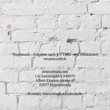
Impressum - Angaben nach § 5 TMG und redaktionell
verantwortlich:
notesofmalt.com
c/o Autorenglück #40070
Albert-Einstein-Straße 47
02977 Hoyerswerda
Kontakt: notesofmalt(at)outlook.de