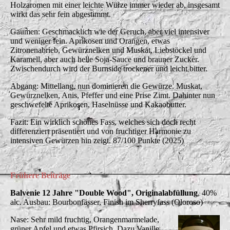
Holzaromen mit einer leichte Würze immer wieder ab, insgesamt
wirkt das sehr fein abgestimmt.
Gaumen: Geschmacklich wie der Geruch, aber viel intensiver
und weniger fein. Aprikosen und Orangen, etwas
Zitronenabrieb, Gewürznelken und Muskat, Liebstöckel und
Karamell, aber auch helle Soja-Sauce und brauner Zucker.
Zwischendurch wird der Burnside trockener und leicht bitter.
Abgang: Mittellang, nun dominieren die Gewürze. Muskat,
Gewürznelken, Anis, Pfeffer und eine Prise Zimt. Dahinter nun
geschwefelte Aprikosen, Haselnüsse und Kakaobutter.
Fazit: Ein wirklich schönes Fass, welches sich doch recht
differenziert präsentiert und von fruchtiger Harmonie zu
intensiven Gewürzen hin zeigt. 87/100 Punkte (2025)
Frühere Beiträge
Balvenie 12 Jahre "Double Wood", Originalabfüllung
, 40%
alc. Ausbau: Bourbonfässer, Finish im Sherryfass (Oloroso)
Nase: Sehr mild fruchtig, Orangenmarmelade,
grüner Apfel und etwas Pfirsich. Dazu Vanille,