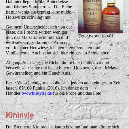
Dahinter liegen Malz, Butterkekse
und frisches Sommerobst. Die Eiche
ist nur wenig ausgeprägt, eine milde
Holzwürze schwingt mit.
Gaumen: Unterscheidet sich von der
Nase, die Früchte wirken weniger
Foto: twowhisky81
reif, das Malzaroma nimmt zu und
wird süßer, dazu kommen Aromen
von feuchter Heuwiese, leichten Gewürznelken und
Vanillecreme. Auch zeigt sich hier einiges an Schwarztee.
Abgang: Sehr lang, die Eiche nimmt hier deutlich zu und
verweilt sehr lange mit leicht bitteren Holznoten, dazu Melasse,
Gewürznelken und ein Hauch Anis.
Fazit: Vielschichtig, man sollte sich jedoch auch einiges an Zeit
lassen. 85/100 Punkte (2016). Ich danke dem
Händler
twowhisky81.de
für die Probe und das Foto.
Kininvie
Die Brennerei Kininvie ist kaum bekannt und man könnte sich