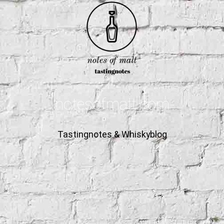
notesofmalt.com
Tastingnotes & Whiskyblog