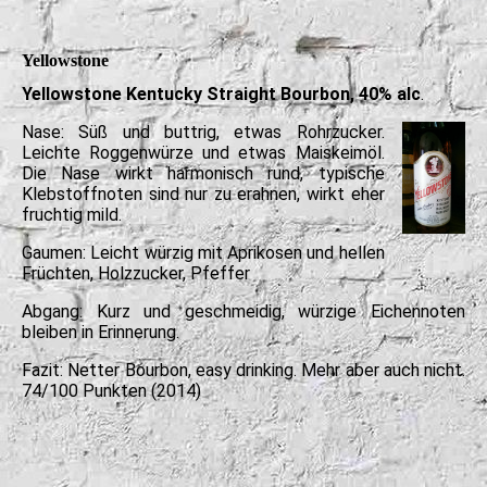
Yellowstone
Yellowstone Kentucky Straight Bourbon, 40% alc
.
Nase: Süß und buttrig, etwas Rohrzucker.
Leichte Roggenwürze und etwas Maiskeimöl.
Die Nase wirkt harmonisch rund, typische
Klebstoffnoten sind nur zu erahnen, wirkt eher
fruchtig mild.
Gaumen: Leicht würzig mit Aprikosen und hellen
Früchten, Holzzucker, Pfeffer
Abgang: Kurz und geschmeidig, würzige Eichennoten
bleiben in Erinnerung.
Fazit: Netter Bourbon, easy drinking. Mehr aber auch nicht.
74/100 Punkten (2014)