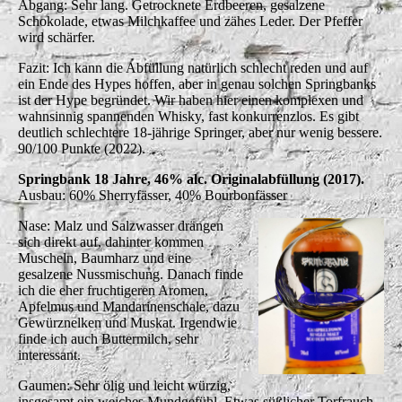
Abgang: Sehr lang. Getrocknete Erdbeeren, gesalzene
Schokolade, etwas Milchkaffee und zähes Leder. Der Pfeffer
wird schärfer.
Fazit: Ich kann die Abfüllung natürlich schlecht reden und auf
ein Ende des Hypes hoffen, aber in genau solchen Springbanks
ist der Hype begründet. Wir haben hier einen komplexen und
wahnsinnig spannenden Whisky, fast konkurrenzlos. Es gibt
deutlich schlechtere 18-jährige Springer, aber nur wenig bessere.
90/100 Punkte (2022).
Springbank 18 Jahre, 46% alc. Originalabfüllung (2017).
Ausbau: 60% Sherryfässer, 40% Bourbonfässer
Nase: Malz und Salzwasser drängen
sich direkt auf, dahinter kommen
Muscheln, Baumharz und eine
gesalzene Nussmischung. Danach finde
ich die eher fruchtigeren Aromen,
Apfelmus und Mandarinenschale, dazu
Gewürznelken und Muskat. Irgendwie
finde ich auch Buttermilch, sehr
interessant.
Gaumen: Sehr ölig und leicht würzig,
insgesamt ein weiches Mundgefühl. Etwas süßlicher Torfrauch,