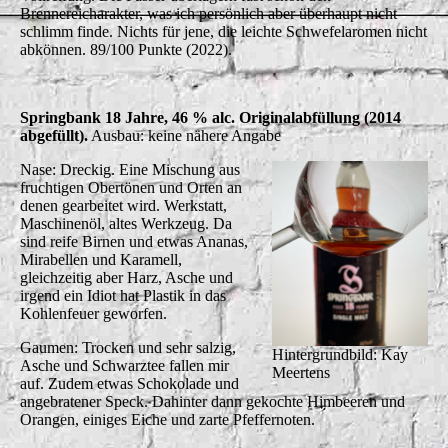
Brennereicharakter, was ich persönlich aber überhaupt nicht
schlimm finde. Nichts für jene, die leichte Schwefelaromen nicht
abkönnen. 89/100 Punkte (2022).
Springbank 18 Jahre, 46 % alc. Originalabfüllung (2014
abgefüllt).
Ausbau: keine nähere Angabe
Nase: Dreckig. Eine Mischung aus
fruchtigen Obertönen und Orten an
denen gearbeitet wird. Werkstatt,
Maschinenöl, altes Werkzeug. Da
sind reife Birnen und etwas Ananas,
Mirabellen und Karamell,
gleichzeitig aber Harz, Asche und
irgend ein Idiot hat Plastik in das
Kohlenfeuer geworfen.
Gaumen: Trocken und sehr salzig,
Hintergrundbild: Kay
Asche und Schwarztee fallen mir
Meertens
auf. Zudem etwas Schokolade und
angebratener Speck. Dahinter dann gekochte Himbeeren und
Orangen, einiges Eiche und zarte Pfeffernoten.