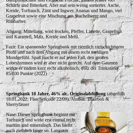
Schärfe und Bitterkeit. Aber mal sein wenig sortierter. Asche,
Kreide, Torfrauch, Zimt und Ingwer, Ananas und Mango, viel
Grapefruit sowie eine Mischung aus Stachelbeere und
Rhabarber.
Abgang: Mittellang, wird trocken, Pfeffer, Limette, Grapefruit
und Karamell, Malz, Kreide und Mehl.
Fazit: Ein spannender Springbank mit ziemlich vielschichtigem
Profil und nach dem Abgang mit einem recht mehligen
Mundgefühl. Spaß macht er auf jeden Fall, den großen
Lobeshymnen wird er aber nicht gerecht. Auf dem Gaumen
wirkte er zudem kurz recht alkoholisch, trotz der Trinkstärke.
85/100 Punkte (2022)
Springbank 10 Jahre, 46% alc. Originalabfüllung
(abgefüllt
18.01.2022, Flaschencode 22/09). Ausbau: Bourbon &
Sherryfässer
Nase: Dieser Springbank beginnt mit
Torfrauch und wirkt erst einmal recht
maritim und mineralisch. Das bleibt
auch ziemlich lange so. Langsam