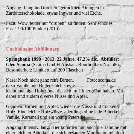
Abgang: Lang und trocken, getrocknete Orangen in
Zartbitterschokolade, etwas Ingwer und viel Eiche.
Fazit: Wow, leider nur "drüben" zu finden. Sehr schönes
Fass! 90/100 Punkte (2015)
Unabhängige Abfüllungen
Springbank 1990 - 2013, 22 Jahre, 47,2% alc. Abfüller:
Glen Scoma
(Scoma GmbH Ausbau: Bourbonfass No. 586.
Besonderheit: Limitiert auf 209 Flaschen
Nase: Noch nicht ganz reife Birnen,
Foto: scoma.de
dazu Vanille und Butterscotch sowie
leicht rauchige Holuztöne, die sich im Hintergrund halten. Mit
dabei sind zudem diverse Nüsse und Äpfel.
Gaumen: Birnen und Äpfel, wieder die Nüsse und trockenes
Holz. Eine leichte Holzwürze, allerdings ohne jede Bitterkeit.
Vanille, Karamell und ein wenig Petersilie.
Abgang: Intensiv, lang. Hier kommen nun auch die Tannine mit
einer leichten Bitterkeit, die sich gesamten Mundraum mit dem