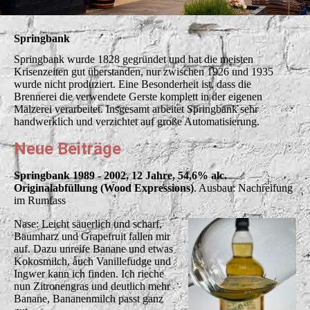
Springbank
Springbank wurde 1828 gegründet und hat die meisten
Krisenzeiten gut überstanden, nur zwischen 1926 und 1935
wurde nicht produziert. Eine Besonderheit ist, dass die
Brennerei die verwendete Gerste komplett in der eigenen
Mälzerei verarbeitet. Insgesamt arbeitet Springbank sehr
handwerklich und verzichtet auf große Automatisierung.
Neue Beiträge
Springbank 1989 - 2002, 12 Jahre, 54,6% alc.
Originalabfüllung (Wood Expressions)
. Ausbau: Nachreifung
im Rumfass
Nase: Leicht säuerlich und scharf,
Baumharz und Grapefruit fallen mir
auf. Dazu unreife Banane und etwas
Kokosmilch, auch Vanillefudge und
Ingwer kann ich finden. Ich rieche
nun Zitronengras und deutlich mehr
Banane, Bananenmilch passt ganz