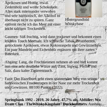
Aprikosen und Honig, etwas
Zedernholz und weiße Schokolade.
Alles stark miteinander verwoben
und sehr harmonisch, der Alkohol ist
Hintergrundbild
überhaupt nicht zu spüren. Ganz
Whiskybase
entfernt rieche ich das Meer mit einer
leicht salzigen Trockenheit.
Gaumen: Süß fruchtig, wird dann trockener und bekommt einen
leichten Touch Meersalz. Ich schmecke Tabak, Brombeeren,
getrocknete Aprikosen, etwas Kokosraspeln und Gewürznelken.
Ein paar Mandeln und Eichenholz ergänzen mit ihrer zarten
Bitterkeit.
Abgang: Lang, die Fruchtaromen nehmen ab und hier kommt
nun eine sehr deutliche Würze auf. Zimt, Ingwer, Pfeffer und
Salz, dazu kalter Zigarrenrauch.
Fazit: Der Hazelburn geht einen spannenden Weg von seinen
harmonischen Fruchtaromen in der Nase zur mehr Trockenheit
und Gewürzen. 88/100 Punkte (2022).
Springbank 1992 - 2019, 26 Jahre, 47,7% alc. Abfüller: Wu
Dram Clan / TheWhiskyKingdom / Duckhammers
. Ausbau: