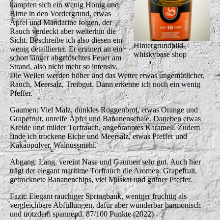
kämpfen sich ein wenig Honig und
Birne in den Vordergrund, etwas
Apfel und Mandarine folgen, der
Rauch verdeckt aber weiterhin die
Sicht. Beschreibe ich also diesen ein
Hintergrundbild
wenig detaillierter. Er erinnert an ein
whiskybase shop
schon länger abgelöschtes Feuer am
Strand, also nicht mehr so intensiv.
Die Wellen werden höher und das Wetter etwas ungemütlicher,
Rauch, Meersalz, Treibgut. Dann erkenne ich noch ein wenig
Pfeffer.
Gaumen: Viel Malz, dunkles Roggenbrot, etwas Orange und
Grapefruit, unreife Äpfel und Bananenschale. Daneben etwas
Kreide und milder Torfrauch, angebranntes Karamell. Zudem
finde ich trockene Eiche und Meersalz, etwas Pfeffer und
Kakaopulver, Walnussmehl.
Abgang: Lang, vereint Nase und Gaumen sehr gut. Auch hier
trägt der elegant maritime Torfrauch die Aromen. Grapefruit,
getrocknete Bananenchips, viel Muskat und grüner Pfeffer.
Fazit: Elegant rauchiger Springbank, weniger fruchtig als
vergleichbare Abfüllungen, dafür aber wunderbar harmonisch
und trotzdem spannend. 87/100 Punkte (2022)