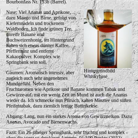
Bourbonfass Nr. 153b (Barrel).
Nase: Viel Ananas und Aprikose,
dazu Mango und Birne, gefolgt von
Kiefernnadeln und trockenem
Waldboden. Ich finde grünen Tee,
unreife Banane und
Buchweizenhonig, im Hintergrund
halten sich etwas dünner Kaffee,
Pfefferminz und entfernt
Kakaopulver. Komplex wie
Springbank sein soll.
Hintergrundbild
Gaumen: Aromatisch intensiv, aber
Whiskybase
zugleich auch sehr angenehmes
Mundgefühl. Neben den
Fruchtaromen wie Aprikose und Banane kommen Tabak und
Gewürze auf, mit ein wenig Zeit im Mund ist auch die Ananas
wieder da. Ich schmecke nun Pfirsich, kalten Minztee und süßen
Pfeifentabak, dazu ziemlich fettige Butterkekse.
Abgang: Lang, nun ein starkes Aroma von Gewürznelken. Dazu
Ananas, Avocado und Bienenwachs.
Fazit: Ein 26-jähriger Springbank, sehr fruchtig und komplex -
ohne die sonst so dreckigen Aromen. 91/100 Punkte (2022)