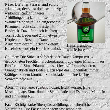
Nase: Die Sherryfässer sind sofort
erkennbar, der sonst doch schmutzig
wirkende Rauch jüngerer
Abfüllungen ist kaum präsent.
Waldbeerkonfitüre und eingekochte
Pflaumen, recht süß im ersten
Eindruck. Dazu finde ich leichten
Torfrauch, Leder und Zimt, etwas
Hopfen und Rosinen, Datteln.
Außerdem dezent Latschenkiefern,
Hintergrundbild
Haselnüsse und ein Hauch Menthol.
whiskybase shop
Gaumen: Die Süße ist sofort da, der Rauch kämpft mit
getrockneten Früchten, Küchenkräutern und einer Mischung aus
Pfeffer und Zimt. Pflaumenmus, schwarze Johannisbeeren,
Orangenabrieb und Leder. Dazu wird das Eichenholz immer
kräftiger, zudem kommen Schokolade und eine leichte
Schwefelnote auf.
Abgang: Sehr lang, süß und holzig, leicht würzig. Eine
Mischung aus Zimt, dunkler Schokolade und Espresso, Mandeln
und ein wenig Ruß.
Fazit: Richtig starke Sherryfassabfüllung, eine herrliche
Vollreifung. Die Fässer überlagern fast schon den