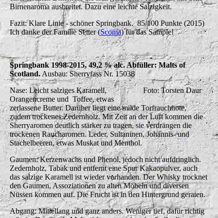
Birnenaroma ausbreitet. Dazu eine leichte Salzigkeit.
Fazit: Klare Linie - schöner Springbank. 85/100 Punkte (2015)
Ich danke der Familie Setter (
Scoma
) für das Sample!
Springbank 1998-2015, 49,2 % alc. Abfüller: Malts of
Scotland.
Ausbau: Sherryfass Nr. 15038
Nase: Leicht salziges Karamell,
Foto: Torsten Daur
Orangencreme und Toffee, etwas
zerlassene Butter. Darüber liegt eine milde Torfrauchnote,
zudem trockenes Zedernholz. Mit Zeit an der Luft kommen die
Sherryaromen deutlich stärker zu tragen, sie verdrängen die
trockenen Raucharomen. Leder, Sultaninen, Johannis- und
Stachelbeeren, etwas Muskat und Menthol.
Gaumen: Kerzenwachs und Phenol, jedoch nicht aufdringlich.
Zedernholz, Tabak und entfernt eine Spur Kakaopulver, auch
das salzige Karamell ist wieder vorhanden. Der Whisky trocknet
den Gaumen, Assoziationen zu alten Möbeln und diversen
Nüssen kommen auf. Die Frucht ist in den Hintergrund geraten.
Abgang: Mittellang und ganz anders. Weniger tief, dafür richtig