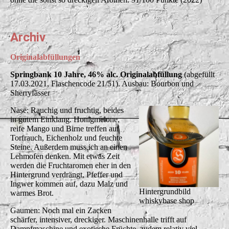
Archiv
Originalabfüllungen
Springbank 10 Jahre, 46% alc. Originalabfüllung
(abgefüllt
17.03.2021, Flaschencode 21/51). Ausbau: Bourbon und
Sherryfässer
Nase: Rauchig und fruchtig, beides
in gutem Einklang. Honigmelone,
reife Mango und Birne treffen auf
Torfrauch, Eichenholz und feuchte
Steine. Außerdem muss ich an einen
Lehmofen denken. Mit etwas Zeit
werden die Fruchtaromen eher in den
Hintergrund verdrängt, Pfeffer und
Ingwer kommen auf, dazu Malz und
Hintergrundbild
warmes Brot.
whiskybase shop
Gaumen: Noch mal ein Zacken
schärfer, intensiver, dreckiger. Maschinenhalle trifft auf
Dampfmaschine und exotische Früchte, zudem relativ viel