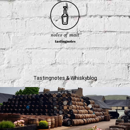
notesofmalt.com
Tastingnotes & Whiskyblog