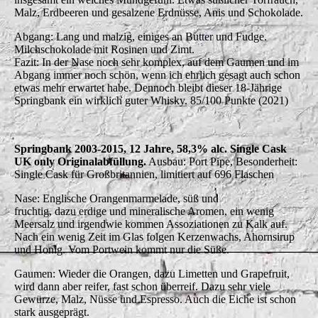
Malz, Erdbeeren und gesalzene Erdnüsse, Anis und Schokolade.
Abgang: Lang und malzig, einiges an Butter und Fudge.
Milchschokolade mit Rosinen und Zimt.
Fazit: In der Nase noch sehr komplex, auf dem Gaumen und im
Abgang immer noch schön, wenn ich ehrlich gesagt auch schon
etwas mehr erwartet habe. Dennoch bleibt dieser 18-Jährige
Springbank ein wirklich guter Whisky. 85/100 Punkte (2021)
Springbank 2003-2015, 12 Jahre, 58,3% alc. Single Cask
UK only Originalabfüllung.
Ausbau: Port Pipe, Besonderheit:
Single Cask für Großbritannien, limitiert auf 696 Flaschen
Nase: Englische Orangenmarmelade, süß und
fruchtig, dazu erdige und mineralische Aromen, ein wenig
Meersalz und irgendwie kommen Assoziationen zu Kalk auf.
Nach ein wenig Zeit im Glas folgen Kerzenwachs, Ahornsirup
und Honig. Vom Portwein kommt nur die Süße.
Gaumen: Wieder die Orangen, dazu Limetten und Grapefruit,
wird dann aber reifer, fast schon überreif. Dazu sehr viele
Gewürze, Malz, Nüsse und Espresso. Auch die Eiche ist schon
stark ausgeprägt.