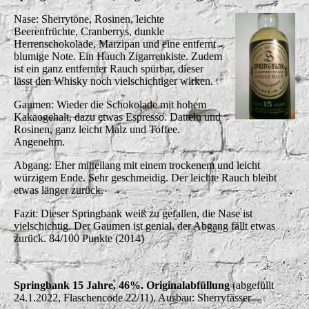
Nase: Sherrytöne, Rosinen, leichte
Beerenfrüchte, Cranberrys, dunkle
Herrenschokolade, Marzipan und eine entfernt
blumige Note. Ein Hauch Zigarrenkiste. Zudem
ist ein ganz entfernter Rauch spürbar, dieser
lässt den Whisky noch vielschichtiger wirken.
Gaumen: Wieder die Schokolade mit hohem
Kakaogehalt, dazu etwas Espresso. Datteln und
Rosinen, ganz leicht Malz und Toffee.
Angenehm.
Abgang: Eher mittellang mit einem trockenem und leicht
würzigem Ende. Sehr geschmeidig. Der leichte Rauch bleibt
etwas länger zurück.
Fazit: Dieser Springbank weiß zu gefallen, die Nase ist
vielschichtig. Der Gaumen ist genial, der Abgang fällt etwas
zurück. 84/100 Punkte (2014)
Springbank 15 Jahre, 46%. Originalabfüllung
(abgefüllt
24.1.2022, Flaschencode 22/11). Ausbau: Sherryfässer