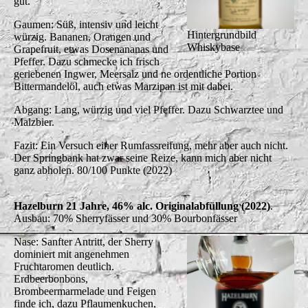
gut.
Gaumen: Süß, intensiv und leicht
Hintergrundbild
würzig. Bananen, Orangen und
Whiskybase
Grapefruit, etwas Dosenananas und
Pfeffer. Dazu schmecke ich frisch
geriebenen Ingwer, Meersalz und ne ordentliche Portion
Bittermandelöl, auch etwas Marzipan ist mit dabei.
Abgang: Lang, würzig und viel Pfeffer. Dazu Schwarztee und
Malzbier.
Fazit: Ein Versuch einer Rumfassreifung, mehr aber auch nicht.
Der Springbank hat zwar seine Reize, kann mich aber nicht
ganz abholen. 80/100 Punkte (2022)
Hazelburn 21 Jahre, 46% alc. Originalabfüllung (2022)
.
Ausbau: 70% Sherryfässer und 30% Bourbonfässer
Nase: Sanfter Antritt, der Sherry
dominiert mit angenehmen
Fruchtaromen deutlich.
Erdbeerbonbons,
Brombeermarmelade und Feigen
finde ich, dazu Pflaumenkuchen,