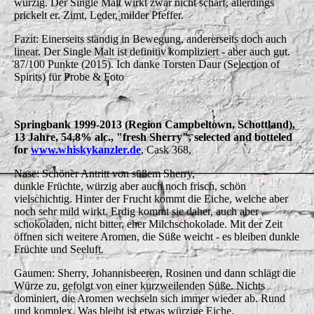
würzig. Der Single Malt wirkt zwar nicht scharf, allerdings
prickelt er. Zimt, Leder, milder Pfeffer.
Fazit: Einerseits ständig in Bewegung, andererseits doch auch
linear. Der Single Malt ist definitiv kompliziert - aber auch gut.
87/100 Punkte (2015). Ich danke Torsten Daur (Selection of
Spirits) für Probe & Foto
Springbank 1999-2013 (Region Campbeltown, Schottland),
13 Jahre, 54,8% alc., "fresh Sherry", selected and botteled
for
www.whiskykanzler.de
, Cask 368,
Nase: Schöner Antritt von süßem Sherry,
dunkle Früchte, würzig aber auch noch frisch, schön
vielschichtig. Hinter der Frucht kommt die Eiche, welche aber
noch sehr mild wirkt. Erdig kommt sie daher, auch aber
schokoladen, nicht bitter, eher Milchschokolade. Mit der Zeit
öffnen sich weitere Aromen, die Süße weicht - es bleiben dunkle
Früchte und Seeluft.
Gaumen: Sherry, Johannisbeeren, Rosinen und dann schlägt die
Würze zu, gefolgt von einer kurzweilenden Süße. Nichts
dominiert, die Aromen wechseln sich immer wieder ab. Rund
und komplex. Was bleibt ist etwas würzige Eiche.