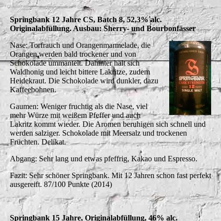
Springbank 12 Jahre CS, Batch 8, 52,3% alc.
Originalabfüllung. Ausbau: Sherry- und Bourbonfässer
Nase: Torfrauch und Orangenmarmelade, die
Orangen werden bald trockener und von
Schokolade ummantelt. Dahinter hält sich
Waldhonig und leicht bittere Lakritze, zudem
Heidekraut. Die Schokolade wird dunkler, dazu
Kaffeebohnen.
Gaumen: Weniger fruchtig als die Nase, viel
mehr Würze mit weißem Pfeffer und auch
Lakritz kommt wieder. Die Aromen beruhigen sich schnell und
werden salziger. Schokolade mit Meersalz und trockenen
Früchten. Delikat.
Abgang: Sehr lang und etwas pfeffrig, Kakao und Espresso.
Fazit: Sehr schöner Springbank. Mit 12 Jahren schon fast perfekt
ausgereift. 87/100 Punkte (2014)
Springbank 15 Jahre, Originalabfüllung, 46% alc.