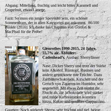
Abgang: Mittellang, fruchtig und leicht bitter. Karamell und
Grapefruit, etwas Limette.
Fazit: So muss ein junger Speysider sein, ein schöner
Sommerdram, der in allen Kategorien gut ankommt. 86/100
Punkte (2016). Ich danke Ian Chapman von Gordon &
MacPhail für die Probe!
Glenrothes 1990-2015, 24 Jahre,
55,7% alc. Abfüller:
Cadenhead’s.
Ausbau: Sherryfässer
Nase: Dicker Sherry und trotz der Stärke
kein Alkohol. Rumtopf, Rosinen und
andere getrocknete rote Früchte. Dazu
Zartbitterschokolade, Kirschen und der
Geruch von Zigarren im Humidor, sehr
angenehm. Mit etwas Zeit nimmt die
Frucht ab, die Schokolade wird stärker
und milde Kaffeearomen kommen
hinzu, Kakao und gesüßter Cappuccino.
Gaumen: Noch stärkerer Sherry, sehr fruchtig und tief, belegt