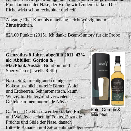
Fruchtaromen der Nase, der Honig wird zudem stärker. Die
Eiche wirkt schon recht bitter und reif.
Abgang: Eher Kurz bis mittellang, leicht würzig und mit
Zitrusfrüchten.
82/100 Punkte (2015). Ich danke Beam-Suntory für die Probe
Glenrothes 8 Jahre, abgefüllt 2011, 43%
alc. Abfüller: Gordon &
MacPhail.
Ausbau: Bourbon- und
Sherryfässer (jeweils Refill)
Nase: Süß, fruchtig und cremig.
Kokosnussmilch, unreife Birnen, Äpfel
und Erdbeeren. Sehr aromatisch, kaum
Würze. Im Hintergrund verweilen
Getreidearomen und milde Nüsse.
Foto: Gordon &
Gaumen: Die Nüsse werden stärker, Erd-
MacPhail
und Walnüsse stehen im Fokus. Dazu die
Früchte und Süße der Nase, danach
frittierte Bananen und Zitronenlimonade.