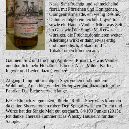
Nase: Sehr fruchtig und schmeichelnd
floral, mit Pfirsichen und Honigtönen,
Orangenmarmelade, ein wenig Rosine.
Dahinter folgen ein leichter Ingwerton
sowie ein Hauch Vanille. Mit etwas Zeit
im Glas wird der Single Malt etwas
würziger, die Früchte dominieren weiter.
Allerdings wirkt er dann etwas erdig
und mineralisch, Kakao- und
Tabakaromen kommen auf.
Gaumen: Süß und fruchtig (Aprikose, Pfirsich), etwas Vanille
und deutlich mehr Holztöne als in der Nase. Milder Kaffee,
Ingwer und Leder, dazu Gewürze.
Abgang: Lang mit fruchtigen Sherrynoten und dunklem
Waldhonig. Auch hier wieder der Ingwer und dazu noch grüne
Paprika. Die Eiche verweilt lange.
Fazit: Einfach zu genießen, für ein "Refill"-Sherryfass kommen
da einige Sherryaromen rüber. Den Spagat zwischen Frucht und
Würze hat der Single Malt gut geschafft.
84/100 Punkte (2015).
Ich danke Theresia Tammer (Das Whisky Häuslein) für das
Sample.