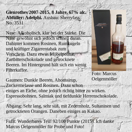
Glenrothes 2007-2015, 8 Jahre, 67% alc.
Abfüller: Adelphi.
Ausbau: Sherryfass
No. 3531
Nase: Alkoholisch, klar bei der Stärke. Die
Nase gewöhnt sich jedoch schnell daran.
Dahinter kommen Rosinen, Rumkugeln
und kräftiger Zigarrentabak zum
Vorschein. Dazu etwas Möbelpolitur,
Zartbitterschokolade und getrocknete
Beeren. Im Hintergrund hält sich ein wenig
Filterkaffee.
Foto: Marcus
Oelgenmöller
Gaumen: Dunkle Beeren, Ahornsirup,
Zuckermelasse und Rosinen. Dazu schon
einiges an Eiche, ohne jedoch richtig bitter zu wirken.
Espressobohnen, Salmiak und tiefdunkle Herrenschokolade.
Abgang: Sehr lang, sehr süß, mit Zedernholz, Sultaninen und
getrockneten Orangen. Daneben einiges an Kakao.
Fazit: Wunderbares Teil! 92/100 Punkte (2015). Ich danke
Marcus Oelgenmöller für Probe und Foto!