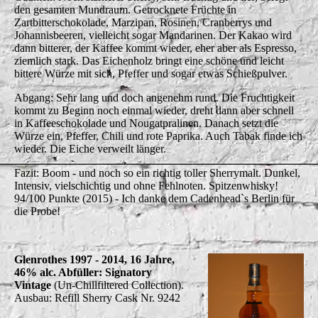
den gesamten Mundraum. Getrocknete Früchte in
Zartbitterschokolade, Marzipan, Rosinen, Cranberrys und
Johannisbeeren, vielleicht sogar Mandarinen. Der Kakao wird
dann bitterer, der Kaffee kommt wieder, eher aber als Espresso,
ziemlich stark. Das Eichenholz bringt eine schöne und leicht
bittere Würze mit sich, Pfeffer und sogar etwas Schießpulver.
Abgang: Sehr lang und doch angenehm rund. Die Fruchtigkeit
kommt zu Beginn noch einmal wieder, dreht dann aber schnell
in Kaffeeschokolade und Nougatpralinen. Danach setzt die
Würze ein, Pfeffer, Chili und rote Paprika. Auch Tabak finde ich
wieder. Die Eiche verweilt länger.
Fazit: Boom - und noch so ein richtig toller Sherrymalt. Dunkel,
Intensiv, vielschichtig und ohne Fehlnoten. Spitzenwhisky!
94/100 Punkte (2015) - Ich danke dem Cadenhead`s Berlin für
die Probe!
Glenrothes 1997 - 2014, 16 Jahre,
46% alc. Abfüller: Signatory
Vintage
(Un-Chillfiltered Collection).
Ausbau: Refill Sherry Cask Nr. 9242