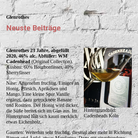
Glenrothes
Neuste Beiträge
Glenrothes 23 Jahre, abgefüllt
2020, 46% alc. Abfüller: WM
Cadenhead
(Original Collection).
Ausbau: 60% Bourbonfässer, 40%
Sherryfässer
Nase: Angenehm fruchtig. Einiges an
Honig, Pfirsich, Aprikosen und
Mango. Eine kleine Spur Vanille
ergänzt, dazu getrocknete Banane
und Rosinen. Der Honig wird dicker,
Hintergrundbild:
die Süße breitet sich im Glas aus. Im
Cadenheads Köln
Hintergrund hält sich kaum merklich
etwas Eichenholz.
Gaumen: Weiterhin sehr fruchtig, diesmal aber mehr in Richtung
Birnen und Äpfel, etwas Mandarine. Dazu gut eingebundene