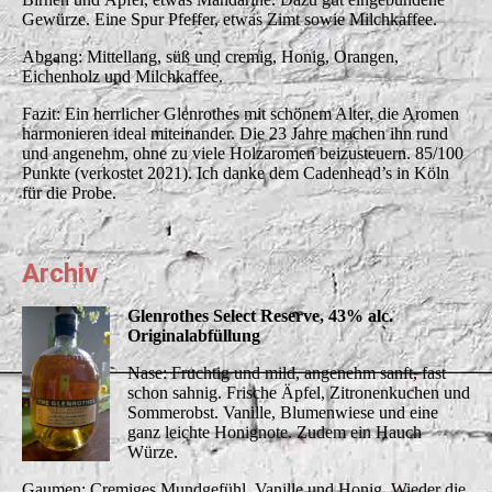
Gewürze. Eine Spur Pfeffer, etwas Zimt sowie Milchkaffee.
Abgang: Mittellang, süß und cremig, Honig, Orangen,
Eichenholz und Milchkaffee.
Fazit: Ein herrlicher Glenrothes mit schönem Alter, die Aromen
harmonieren ideal miteinander. Die 23 Jahre machen ihn rund
und angenehm, ohne zu viele Holzaromen beizusteuern. 85/100
Punkte (verkostet 2021). Ich danke dem Cadenhead’s in Köln
für die Probe.
Archiv
Glenrothes Select Reserve, 43% alc.
Originalabfüllung
Nase: Fruchtig und mild, angenehm sanft, fast
schon sahnig. Frische Äpfel, Zitronenkuchen und
Sommerobst. Vanille, Blumenwiese und eine
ganz leichte Honignote. Zudem ein Hauch
Würze.
Gaumen: Cremiges Mundgefühl, Vanille und Honig. Wieder die