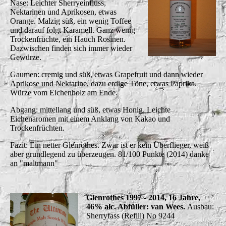
Nase: Leichter Sherryeinfluss,
Nektarinen und Aprikosen, etwas
Orange. Malzig süß, ein wenig Toffee
und darauf folgt Karamell. Ganz wenig
Trockenfrüchte, ein Hauch Rosinen.
Dazwischen finden sich immer wieder
Gewürze.
Gaumen: cremig und süß, etwas Grapefruit und dann wieder
Aprikose und Nektarine, dazu erdige Töne, etwas Paprika.
Würze vom Eichenholz am Ende.
Abgang: mittellang und süß, etwas Honig. Leichte
Eichenaromen mit einem Anklang von Kakao und
Trockenfrüchten.
Fazit: Ein netter Glenrothes. Zwar ist er kein Überflieger, weiß
aber grundlegend zu überzeugen. 81/100 Punkte (2014) danke
an "maltmann"
Glenrothes 1997 - 2014, 16 Jahre,
46% alc. Abfüller: van Wees.
Ausbau:
Sherryfass (Refill) No 9244