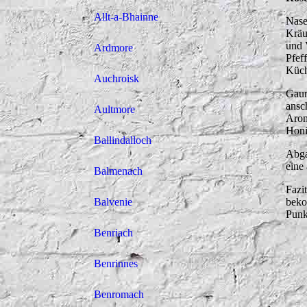
Allt-a-Bhainne
Nase
Kräu
und 
Ardmore
Pfef
Küch
Auchroisk
Gaum
ansc
Aultmore
Arom
Honi
Ballindalloch
Abga
eine
Balmenach
Fazi
Balvenie
beko
Punk
Benriach
Benrinnes
Benromach