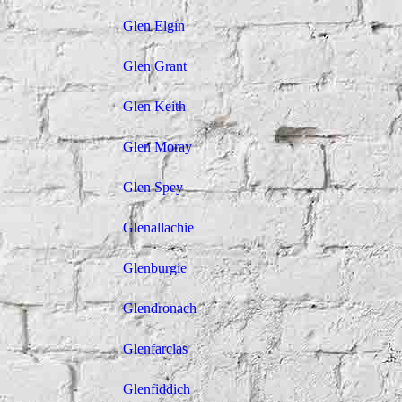
Glen Elgin
Glen Grant
Glen Keith
Glen Moray
Glen Spey
Glenallachie
Glenburgie
Glendronach
Glenfarclas
Glenfiddich