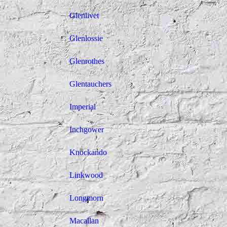
Glenlivet
Glenlossie
Glenrothes
Glentauchers
Imperial
Inchgower
Knockando
Linkwood
Longmorn
Macallan