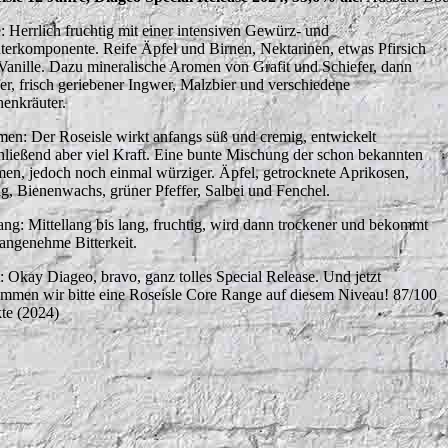
: Herrlich fruchtig mit einer intensiven Gewürz- und
terkomponente. Reife Äpfel und Birnen, Nektarinen, etwas Pfirsich
Vanille. Dazu mineralische Aromen von Grafit und Schiefer, dann
fer, frisch geriebener Ingwer, Malzbier und verschiedene
enkräuter.
en: Der Roseisle wirkt anfangs süß und cremig, entwickelt
hließend aber viel Kraft. Eine bunte Mischung der schon bekannten
en, jedoch noch einmal würziger. Äpfel, getrocknete Aprikosen,
g, Bienenwachs, grüner Pfeffer, Salbei und Fenchel.
ng: Mittellang bis lang, fruchtig, wird dann trockener und bekommt
 angenehme Bitterkeit.
t: Okay Diageo, bravo, ganz tolles Special Release. Und jetzt
mmen wir bitte eine Roseisle Core Range auf diesem Niveau! 87/100
te (2024)