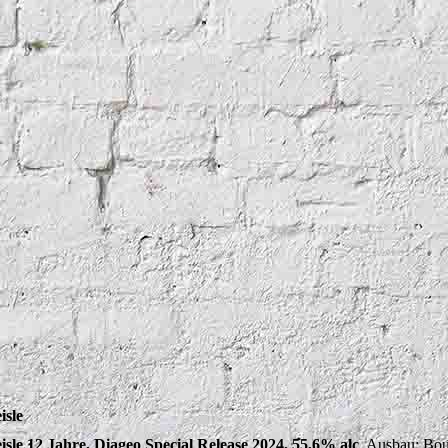
isle
isle 12 Jahre, Diageo Special Release 2024, 55,6% alc
. Ausbau: Bou