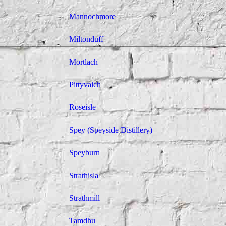
Mannochmore
Miltonduff
Mortlach
Pittyvaich
Roseisle
Spey (Speyside Distillery)
Speyburn
Strathisla
Strathmill
Tamdhu