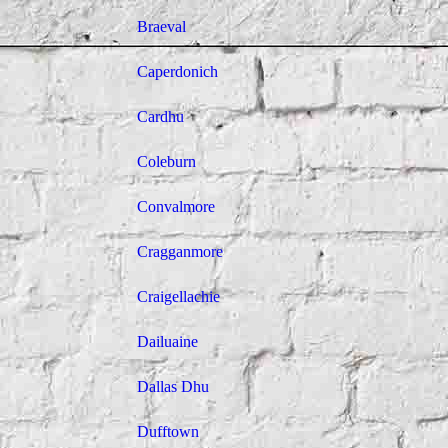
Braeval
Caperdonich
Cardhu
Coleburn
Convalmore
Cragganmore
Craigellachie
Dailuaine
Dallas Dhu
Dufftown