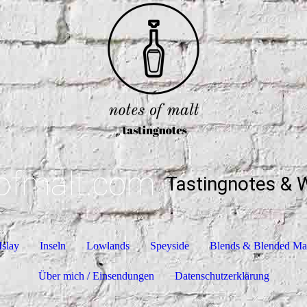
ofmalt.com
Tastingnotes & 
Islay
Inseln
Lowlands
Speyside
Blends & Blended Ma
Über mich / Einsendungen
Datenschutzerklärung