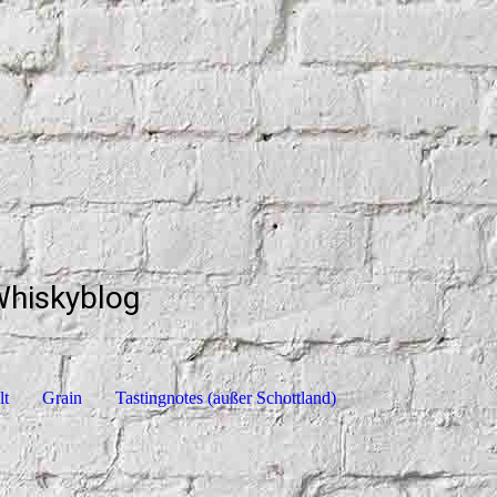
Whiskyblog
lt
Grain
Tastingnotes (außer Schottland)