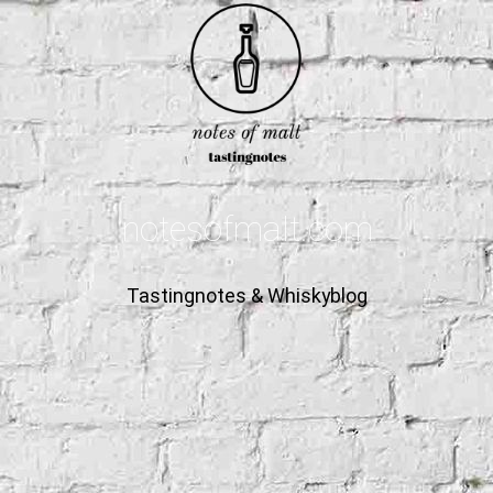
notesofmalt.com
Tastingnotes & Whiskyblog