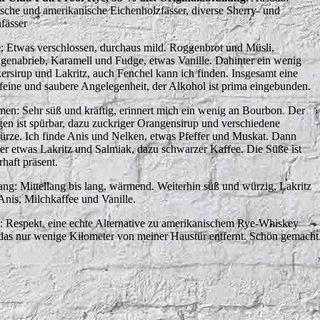
sche und amerikanische Eichenholzfässer, diverse Sherry- und
fässer
: Etwas verschlossen, durchaus mild. Roggenbrot und Müsli,
genabrieb, Karamell und Fudge, etwas Vanille. Dahinter ein wenig
ersirup und Lakritz, auch Fenchel kann ich finden. Insgesamt eine
 feine und saubere Angelegenheit, der Alkohol ist prima eingebunden.
en: Sehr süß und kräftig, erinnert mich ein wenig an Bourbon. Der
en ist spürbar, dazu zuckriger Orangensirup und verschiedene
rze. Ich finde Anis und Nelken, etwas Pfeffer und Muskat. Dann
er etwas Lakritz und Salmiak, dazu schwarzer Kaffee. Die Süße ist
rhaft präsent.
ng: Mittellang bis lang, wärmend. Weiterhin süß und würzig, Lakritz
Anis, Milchkaffee und Vanille.
t: Respekt, eine echte Alternative zu amerikanischem Rye-Whiskey
das nur wenige Kilometer von meiner Haustür entfernt. Schön gemacht