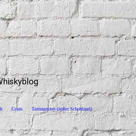
Whiskyblog
lt
Grain
Tastingnotes (außer Schottland)