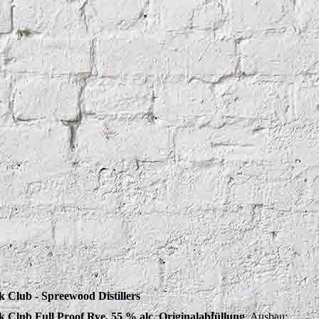
k Club - Spreewood Distillers
k Club Full Proof Rye, 55 % alc. Originalabfüllung
. Ausbau: