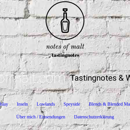
ofmalt.com
Tastingnotes & 
Islay
Inseln
Lowlands
Speyside
Blends & Blended Ma
Über mich / Einsendungen
Datenschutzerklärung