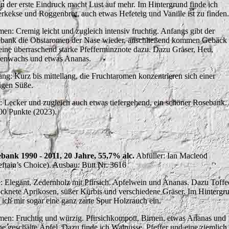
n der erste Eindruck macht Lust auf mehr. Im Hintergrund finde ich
erkekse und Roggenbrot, auch etwas Hefeteig und Vanille ist zu finden.
en: Cremig leicht und zugleich intensiv fruchtig. Anfangs gibt der
bank die Obstaromen der Nase wieder, anschließend kommen Gebäck
eine überraschend starke Pfefferminznote dazu. Dazu Gräser, Heu,
enwachs und etwas Ananas.
ng: Kurz bis mittellang, die Fruchtaromen konzentrieren sich einer
tigen Süße.
t: Lecker und zugleich auch etwas tiefergehend, ein schöner Rosebank.
00 Punkte (2023).
bank 1990 - 2011, 20 Jahre, 55,7% alc.
Abfüller: Ian Macleod
eftain’s Choice). Ausbau: Butt Nr. 3616
: Elegant, Zedernholz mit Pfirsich. Apfelwein und Ananas. Dazu Toffe
ocknete Aprikosen, süßer Kürbis und verschiedene Gräser. Im Hintergr
e ich mir sogar eine ganz zarte Spur Holzrauch ein.
en: Fruchtig und würzig. Pfirsichkompott, Birnen, etwas Ananas und
che geschälte Äpfel. Dazu finde ich Walnüsse, Pfeffer und eine ziemlich