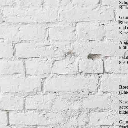
Scho
Butt
Gaum
Rose
und 
Kerz
Abga
kräf
Fazi
85/1
Rose
(Chi
Nase
getr
bild
Gaum
fris