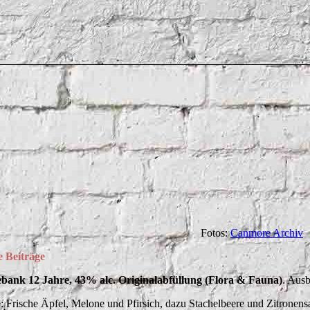
bankStills
Fotos:
Canmore Archiv
 Beiträge
bank 12 Jahre, 43% alc. Originalabfüllung (Flora & Fauna)
. Aus
: Frische Äpfel, Melone und Pfirsich, dazu Stachelbeere und Zitronensa