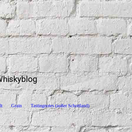
Whiskyblog
lt
Grain
Tastingnotes (außer Schottland)