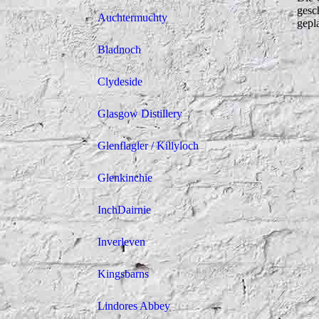
gesc
Auchtermuchty
gepl
Bladnoch
Clydeside
Glasgow Distillery
Glenflagler / Killyloch
Glenkinchie
InchDairnie
Inverleven
Kingsbarns
Lindores Abbey