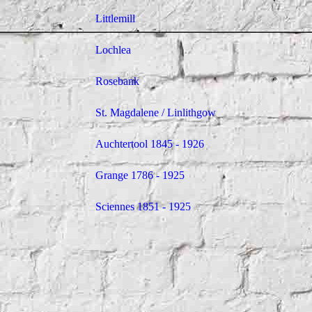
Littlemill
Lochlea
Rosebank
St. Magdalene / Linlithgow
Auchtertool 1845 - 1926
Rose
Grange 1786 - 1925
Sciennes 1851 - 1925