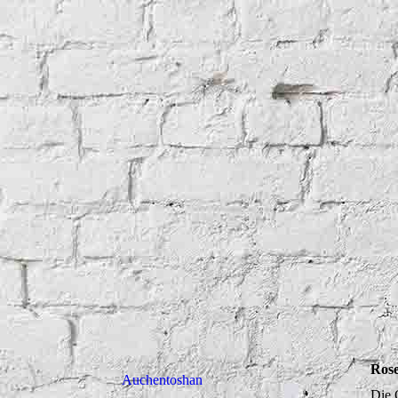
Ros
Auchentoshan
Die 