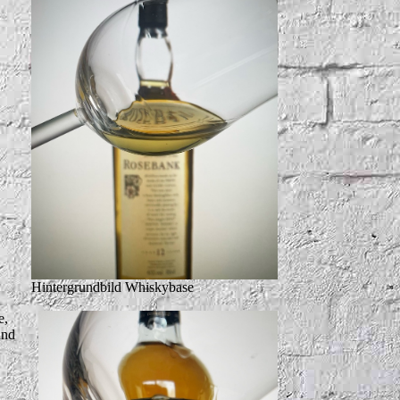
Hintergrundbild Whiskybase
e,
und