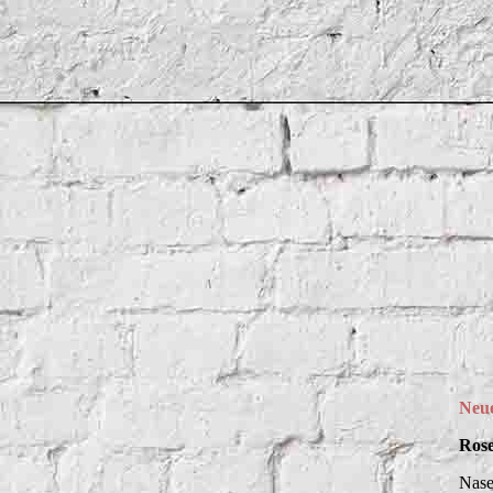
Rose
Neue
Rose
Nase