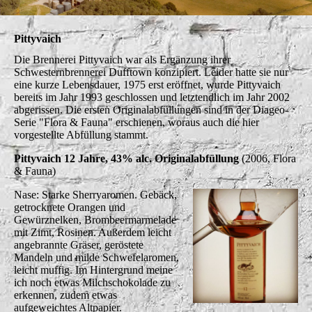
Pittyvaich
Die Brennerei Pittyvaich war als Ergänzung ihrer
Schwesternbrennerei Dufftown konzipiert. Leider hatte sie nur
eine kurze Lebensdauer, 1975 erst eröffnet, wurde Pittyvaich
bereits im Jahr 1993 geschlossen und letztendlich im Jahr 2002
abgerissen. Die ersten Originalabfüllungen sind in der Diageo-
Serie "Flora & Fauna" erschienen, woraus auch die hier
vorgestellte Abfüllung stammt.
Pittyvaich 12 Jahre, 43% alc. Originalabfüllung
(2006, Flora
& Fauna)
Nase: Starke Sherryaromen. Gebäck,
getrocknete Orangen und
Gewürznelken, Brombeermarmelade
mit Zimt, Rosinen. Außerdem leicht
angebrannte Gräser, geröstete
Mandeln und milde Schwefelaromen,
leicht muffig. Im Hintergrund meine
ich noch etwas Milchschokolade zu
erkennen, zudem etwas
aufgeweichtes Altpapier.