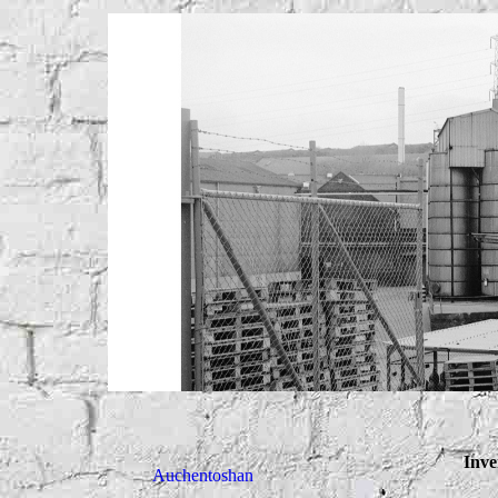
Inve
Auchentoshan