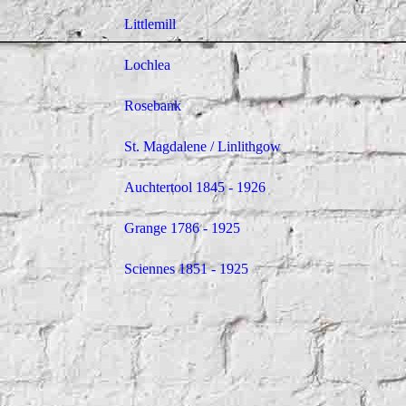
Littlemill
Lochlea
Rosebank
St. Magdalene / Linlithgow
Auchtertool 1845 - 1926
Grange 1786 - 1925
Sciennes 1851 - 1925