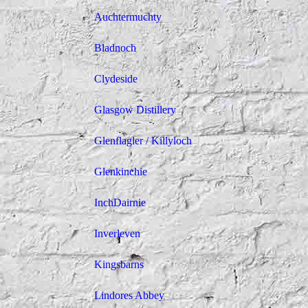
Auchtermuchty
Bladnoch
Clydeside
Glasgow Distillery
Glenflagler / Killyloch
Glenkinchie
InchDairnie
Inverleven
Kingsbarns
Lindores Abbey