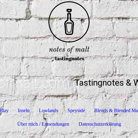
ofmalt.com
Tastingnotes & 
Islay
Inseln
Lowlands
Speyside
Blends & Blended Ma
Über mich / Einsendungen
Datenschutzerklärung