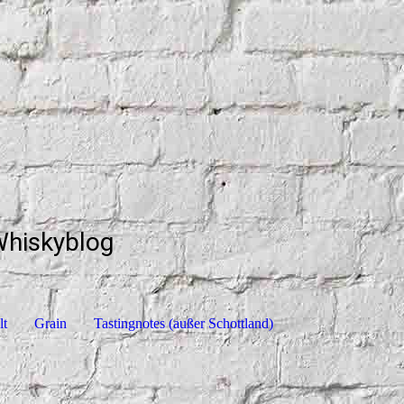
Whiskyblog
lt
Grain
Tastingnotes (außer Schottland)