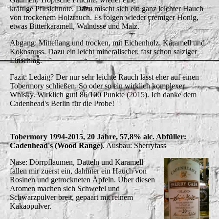
kräftige Pfirsichnote. Dazu mischt sich ein ganz leichter Hauch
von trockenem Holzrauch. Es folgen wieder cremiger Honig,
etwas Bitterkaramell, Walnüsse und Malz.
Abgang: Mittellang und trocken, mit Eichenholz, Karamell und
Kokosnuss. Dazu ein leicht mineralischer, fast schon salziger
Einschlag.
Fazit: Ledaig? Der nur sehr leichte Rauch lässt eher auf einen
Tobermory schließen. So oder so ein wirklich komplexer
Whisky. Wirklich gut!
86/100 Punkte (2015). Ich danke dem
Cadenhead's Berlin für die Probe!
Tobermory 1994-2015, 20 Jahre, 57,8% alc. Abfüller:
Cadenhead's (Wood Range)
. Ausbau: Sherryfass
Nase: Dörrpflaumen, Datteln und Karamell
fallen mir zuerst ein, dahinter ein Hauch von
Rosinen und getrockneten Äpfeln. Über diesen
Aromen machen sich Schwefel und
Schwarzpulver breit, gepaart mit reinem
Kakaopulver.