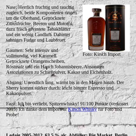
Nase: Herrlich fruchtig und rauchig
zugleich, beide Komponenten ringen
um die Oberhand. Getrocknete
Zitrusfrüchte, Beeren und Motoröl,
dazu frisch geerntete Tabakblätter
und ein wenig Landluft. Dahinter
sahniges Fudge und Laubfeuer.
Gaumen: Sehr intensiv und
Foto: Kirsch Import
vollmundig, viel Karamell.
Getrocknete Orangenscheiben,
Röstmalz und ein Hauch Johannisbeere. Ansonsten
Assoziationen zu Schießpulver, Kakao und Eichenholz.
Abgang: Unendlich lang, wärmt bis in den Magen hinab. Der
Sherry kommt stärker durch: leicht bitterer Espresso und
Kakaopulver.
Fazit: Ich bin verliebt, Spitzenwhisky! 91/100 Punkte (verkostet
2015) Ich danke dem Importeur
Kirsch Whisky
für Foto und
Probe!
Ledaig 2005-2012, 63,5 % alc. Abfüller: Big Market, Berlin