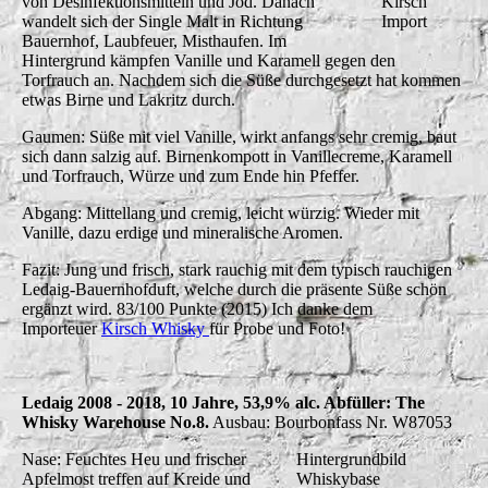
von Desinfektionsmitteln und Jod. Danach
Kirsch
wandelt sich der Single Malt in Richtung
Import
Bauernhof, Laubfeuer, Misthaufen. Im
Hintergrund kämpfen Vanille und Karamell gegen den
Torfrauch an. Nachdem sich die Süße durchgesetzt hat kommen
etwas Birne und Lakritz durch.
Gaumen: Süße mit viel Vanille, wirkt anfangs sehr cremig, baut
sich dann salzig auf. Birnenkompott in Vanillecreme, Karamell
und Torfrauch, Würze und zum Ende hin Pfeffer.
Abgang: Mittellang und cremig, leicht würzig. Wieder mit
Vanille, dazu erdige und mineralische Aromen.
Fazit: Jung und frisch, stark rauchig mit dem typisch rauchigen
Ledaig-Bauernhofduft, welche durch die präsente Süße schön
ergänzt wird. 83/100 Punkte (2015) Ich danke dem
Importeuer
Kirsch Whisky
für Probe und Foto!
Ledaig 2008 - 2018, 10 Jahre, 53,9% alc. Abfüller: The
Whisky Warehouse No.8.
Ausbau: Bourbonfass Nr. W87053
Nase: Feuchtes Heu und frischer
Hintergrundbild
Apfelmost treffen auf Kreide und
Whiskybase