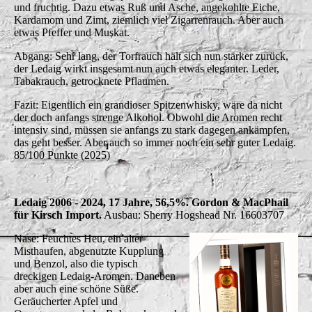
und fruchtig. Dazu etwas Ruß und Asche, angekohlte Eiche,
Kardamom und Zimt, ziemlich viel Zigarrenrauch. Aber auch
etwas Pfeffer und Muskat.
Abgang: Sehr lang, der Torfrauch hält sich nun stärker zurück,
der Ledaig wirkt insgesamt nun auch etwas eleganter. Leder,
Tabakrauch, getrocknete Pflaumen.
Fazit: Eigentlich ein grandioser Spitzenwhisky, wäre da nicht
der doch anfangs strenge Alkohol. Obwohl die Aromen recht
intensiv sind, müssen sie anfangs zu stark dagegen ankämpfen,
das geht besser. Aber auch so immer noch ein sehr guter Ledaig.
85/100 Punkte (2025)
Ledaig 2006 - 2024, 17 Jahre, 56,5%. Gordon & MacPhail
für Kirsch Import.
Ausbau: Sherry Hogshead Nr. 16603707
Nase: Feuchtes Heu, ein alter
Misthaufen, abgenutzte Kupplung
und Benzol, also die typisch
dreckigen Ledaig-Aromen. Daneben
aber auch eine schöne Süße.
Geräucherter Apfel und