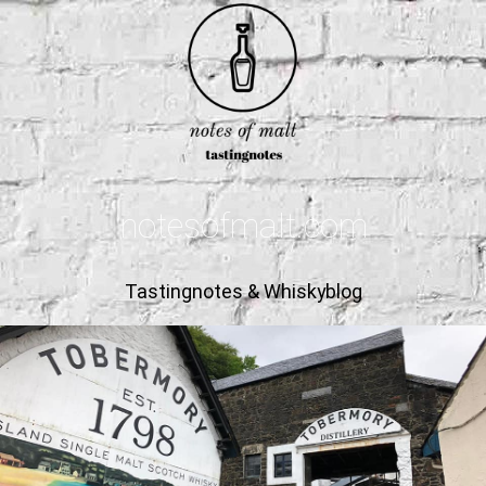
notesofmalt.com
Tastingnotes & Whiskyblog