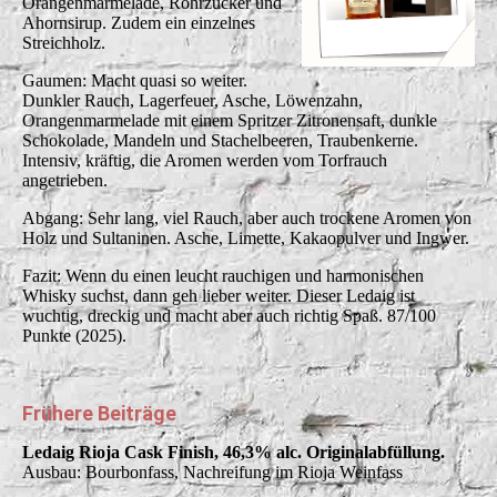
Orangenmarmelade, Rohrzucker und
Ahornsirup. Zudem ein einzelnes
Streichholz.
Gaumen: Macht quasi so weiter.
Dunkler Rauch, Lagerfeuer, Asche, Löwenzahn,
Orangenmarmelade mit einem Spritzer Zitronensaft, dunkle
Schokolade, Mandeln und Stachelbeeren, Traubenkerne.
Intensiv, kräftig, die Aromen werden vom Torfrauch
angetrieben.
Abgang: Sehr lang, viel Rauch, aber auch trockene Aromen von
Holz und Sultaninen. Asche, Limette, Kakaopulver und Ingwer.
Fazit: Wenn du einen leucht rauchigen und harmonischen
Whisky suchst, dann geh lieber weiter. Dieser Ledaig ist
wuchtig, dreckig und macht aber auch richtig Spaß. 87/100
Punkte (2025).
Frühere Beiträge
Ledaig Rioja Cask Finish, 46,3% alc. Originalabfüllung.
Ausbau: Bourbonfass, Nachreifung im Rioja Weinfass