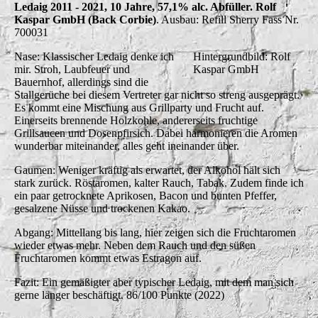
Ledaig 2011 - 2021, 10 Jahre, 57,1% alc. Abfüller. Rolf
Kaspar GmbH (Back Corbie)
. Ausbau: Refill Sherry Fass Nr.
700031
Nase: Klassischer Ledaig denke ich
Hintergrundbild: Rolf
mir. Stroh, Laubfeuer und
Kaspar GmbH
Bauernhof, allerdings sind die
Stallgerüche bei diesem Vertreter gar nicht so streng ausgeprägt.
Es kommt eine Mischung aus Grillparty und Frucht auf.
Einerseits brennende Holzkohle, andererseits fruchtige
Grillsaucen und Dosenpfirsich. Dabei harmonieren die Aromen
wunderbar miteinander, alles geht ineinander über.
Gaumen: Weniger kräftig als erwartet, der Alkohol hält sich
stark zurück. Röstaromen, kalter Rauch, Tabak. Zudem finde ich
ein paar getrocknete Aprikosen, Bacon und bunten Pfeffer,
gesalzene Nüsse und trockenen Kakao.
Abgang: Mittellang bis lang, hier zeigen sich die Fruchtaromen
wieder etwas mehr. Neben dem Rauch und den süßen
Fruchtaromen kommt etwas Estragon auf.
Fazit: Ein gemäßigter aber typischer Ledaig, mit dem man sich
gerne länger beschäftigt. 86/100 Punkte (2022)