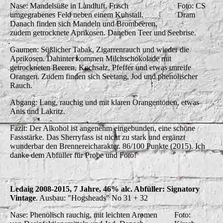
Nase: Mandelsüße in Landluft. Frisch
Foto: CS
umgegrabenes Feld neben einem Kuhstall.
Dram
Danach finden sich Mandeln und Brombeeren,
zudem getrocknete Aprikosen. Daneben Teer und Seebrise.
Gaumen: Süßlicher Tabak, Zigarrenrauch und wieder die
Aprikosen. Dahinter kommen Milchschokolade mit
getrockneten Beeren, Kochsalz, Pfeffer und etwas unreife
Orangen. Zudem finden sich Seetang, Jod und phenolischer
Rauch.
Abgang: Lang, rauchig und mit klaren Orangentönen, etwas
Anis und Lakritz.
Fazit: Der Alkohol ist angenehm eingebunden, eine schöne
Fassstärke. Das Sherryfass ist nicht zu stark und ergänzt
wunderbar den Brennereicharakter. 86/100 Punkte (2015). Ich
danke dem Abfüller für Probe und Foto!
Ledaig 2008-2015, 7 Jahre, 46% alc. Abfüller: Signatory
Vintage
. Ausbau: "Hogsheads" No 31 + 32
Nase: Phenolisch rauchig, mit leichten Aromen
Foto: