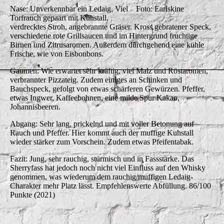
Nase: Unverkennbar ein Ledaig. Viel
Foto: Earlskine
Torfrauch gepaart mit Kuhstall,
verdrecktes Stroh, angebrannte Gräser. Kross gebratener Speck,
verschiedene rote Grillsaucen und im Hintergrund fruchtige
Birnen und Zitrusaromen. Außerdem durchgehend eine kühle
Frische, wie von Eisbonbons.
Gaumen: Wie erwartet sehr kräftig, viel Malz und Röstaromen,
verbrannter Pizzateig. Zudem einiges an Schinken und
Bauchspeck, gefolgt von etwas schärferen Gewürzen. Pfeffer,
etwas Ingwer, Kaffeebohnen, eine milde Spur Kakao,
Johannisbeeren.
Abgang: Sehr lang, prickelnd und mit voller Betonung auf
Rauch und Pfeffer. Hier kommt auch der muffige Kuhstall
wieder stärker zum Vorschein. Zudem etwas Pfeifentabak.
Fazit: Jung, sehr rauchig, stürmisch und in Fassstärke. Das
Sherryfass hat jedoch noch nicht viel Einfluss auf den Whisky
genommen, was wiederum dem rauchig/muffigen Ledaig-
Charakter mehr Platz lässt. Empfehlenswerte Abfüllung. 86/100
Punkte (2021)