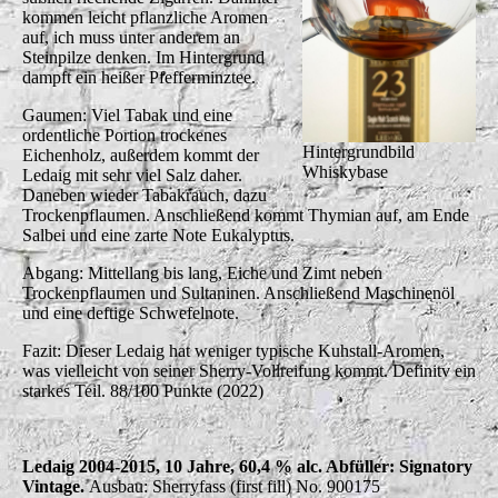
kommen leicht pflanzliche Aromen
auf, ich muss unter anderem an
Steinpilze denken. Im Hintergrund
dampft ein heißer Pfefferminztee.
Gaumen: Viel Tabak und eine
ordentliche Portion trockenes
Hintergrundbild
Eichenholz, außerdem kommt der
Whiskybase
Ledaig mit sehr viel Salz daher.
Daneben wieder Tabakrauch, dazu
Trockenpflaumen. Anschließend kommt Thymian auf, am Ende
Salbei und eine zarte Note Eukalyptus.
Abgang: Mittellang bis lang, Eiche und Zimt neben
Trockenpflaumen und Sultaninen. Anschließend Maschinenöl
und eine deftige Schwefelnote.
Fazit: Dieser Ledaig hat weniger typische Kuhstall-Aromen,
was vielleicht von seiner Sherry-Vollreifung kommt. Definitv ein
starkes Teil. 88/100 Punkte (2022)
Ledaig 2004-2015, 10 Jahre, 60,4 % alc. Abfüller: Signatory
Vintage.
Ausbau: Sherryfass (first fill) No. 900175