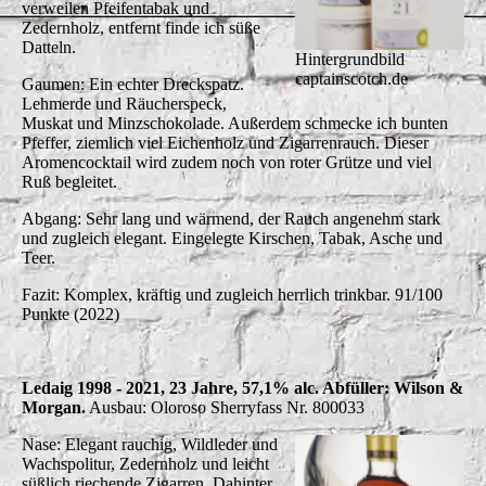
verweilen Pfeifentabak und
Zedernholz, entfernt finde ich süße
Datteln.
Hintergrundbild
captainscotch.de
Gaumen: Ein echter Dreckspatz.
Lehmerde und Räucherspeck,
Muskat und Minzschokolade. Außerdem schmecke ich bunten
Pfeffer, ziemlich viel Eichenholz und Zigarrenrauch. Dieser
Aromencocktail wird zudem noch von roter Grütze und viel
Ruß begleitet.
Abgang: Sehr lang und wärmend, der Rauch angenehm stark
und zugleich elegant. Eingelegte Kirschen, Tabak, Asche und
Teer.
Fazit: Komplex, kräftig und zugleich herrlich trinkbar. 91/100
Punkte (2022)
Ledaig 1998 - 2021, 23 Jahre, 57,1% alc. Abfüller: Wilson &
Morgan.
Ausbau: Oloroso Sherryfass Nr. 800033
Nase: Elegant rauchig, Wildleder und
Wachspolitur, Zedernholz und leicht
süßlich riechende Zigarren. Dahinter