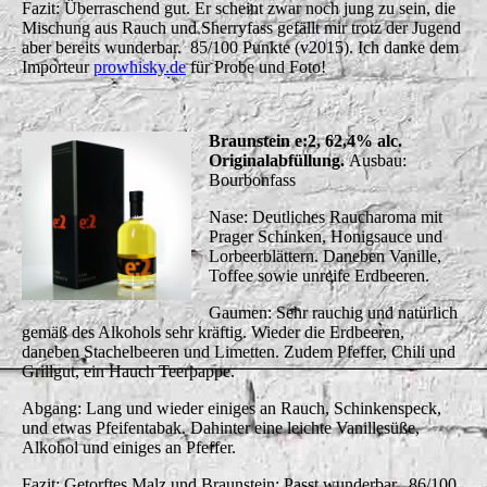
Fazit: Überraschend gut. Er scheint zwar noch jung zu sein, die
Mischung aus Rauch und Sherryfass gefällt mir trotz der Jugend
aber bereits wunderbar. 85/100 Punkte (v2015). Ich danke dem
Importeur
prowhisky.de
für Probe und Foto!
Braunstein e:2, 62,4% alc.
Originalabfüllung.
Ausbau:
Bourbonfass
Nase: Deutliches Raucharoma mit
Prager Schinken, Honigsauce und
Lorbeerblättern. Daneben Vanille,
Toffee sowie unreife Erdbeeren.
Gaumen: Sehr rauchig und natürlich
gemäß des Alkohols sehr kräftig. Wieder die Erdbeeren,
daneben Stachelbeeren und Limetten. Zudem Pfeffer, Chili und
Grillgut, ein Hauch Teerpappe.
Abgang: Lang und wieder einiges an Rauch, Schinkenspeck,
und etwas Pfeifentabak. Dahinter eine leichte Vanillesüße,
Alkohol und einiges an Pfeffer.
Fazit: Getorftes Malz und Braunstein: Passt wunderbar. 86/100