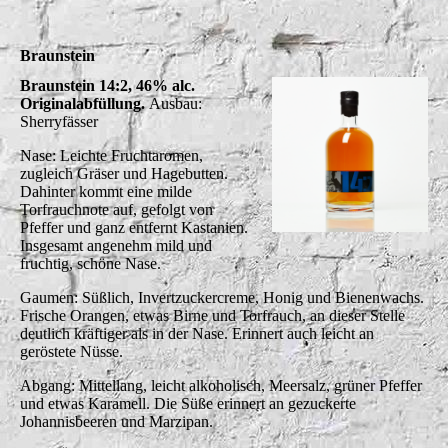
Braunstein
Braunstein 14:2, 46% alc.
Originalabfüllung.
Ausbau:
Sherryfässer
Nase: Leichte Fruchtaromen,
zugleich Gräser und Hagebutten.
Dahinter kommt eine milde
Torfrauchnote auf, gefolgt von
Pfeffer und ganz entfernt Kastanien.
Insgesamt angenehm mild und
fruchtig, schöne Nase.
Gaumen: Süßlich, Invertzuckercreme, Honig und Bienenwachs.
Frische Orangen, etwas Birne und Torfrauch, an dieser Stelle
deutlich kräftiger als in der Nase. Erinnert auch leicht an
geröstete Nüsse.
Abgang: Mittellang, leicht alkoholisch, Meersalz, grüner Pfeffer
und etwas Karamell. Die Süße erinnert an gezuckerte
Johannisbeeren und Marzipan.