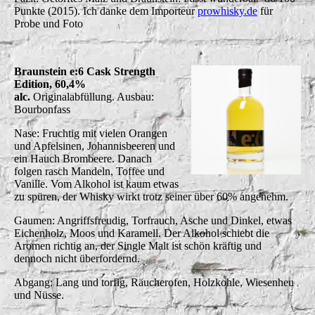
Punkte (2015). Ich danke dem Importeur
prowhisky.de
für
Probe und Foto
Braunstein e:6 Cask Strength
Edition, 60,4%
alc.
Originalabfüllung. Ausbau:
Bourbonfass
Nase: Fruchtig mit vielen Orangen
und Apfelsinen, Johannisbeeren und
ein Hauch Brombeere. Danach
folgen rasch Mandeln, Toffee und
Vanille. Vom Alkohol ist kaum etwas
zu spüren, der Whisky wirkt trotz seiner über 60% angenehm.
Gaumen: Angriffsfreudig, Torfrauch, Asche und Dinkel, etwas
Eichenholz, Moos und Karamell. Der Alkohol schiebt die
Aromen richtig an, der Single Malt ist schön kräftig und
dennoch nicht überfordernd.
Abgang: Lang und torfig, Räucherofen, Holzkohle, Wiesenheu
und Nüsse.