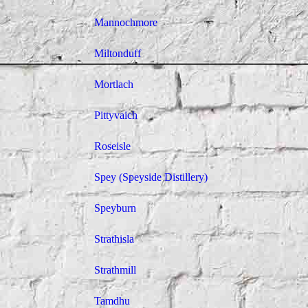
Mannochmore
Miltonduff
Mortlach
Pittyvaich
Roseisle
Spey (Speyside Distillery)
Speyburn
Strathisla
Strathmill
Tamdhu