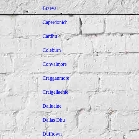
Braeval
Caperdonich
Cardhu
Coleburn
Convalmore
Cragganmore
Craigellachie
Dailuaine
Dallas Dhu
Dufftown