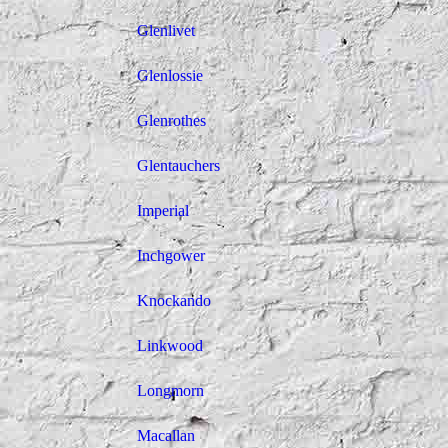
Glenlivet
Glenlossie
Glenrothes
Glentauchers
Imperial
Inchgower
Knockando
Linkwood
Longmorn
Macallan