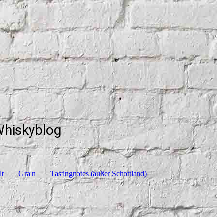
Whiskyblog
lt
Grain
Tastingnotes (außer Schottland)