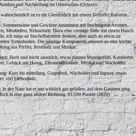
bonfass und Nachreifung im Olorosofass (Octave)
 wahrscheinlich ist es ein Glenfiddich mit einem Teelöffel Balvenie.
: Sommerwiese und Gewürze zusammen mit fruchtigeren Aromen.
en, Mirabellen, Nektarinen. Dazu eine cremige Süße mit einem Hauch
lle, ich muss an Stachelbeertorte denken, aber auch an etwas zu
kenen Tortenboden. Die würzige Komponente erinnert an eine leichte
hung aus Pfeffer, Röstmalz und Muskat.
en: Herb und leicht säuerlich, etwas dünnes Mundgefühl. Kandierter
er, Gebäck mit Honig, Zitronenlimonade, Muskat und Wacholder.
ng: Kurz bis mittellang, Grapefruit, Wacholder und Ingwer, etwas
er, viel Eichenholz.
t: In der Nase hat er mir wirklich gut gefallen, auf dem Gaumen ging
edoch in eine ganz andere Richtung. 81/100 Punkte (2024)