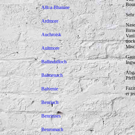
Bour
Allt-a-Bhainne
Sehr
Ardmore
Nase
Birn
Auchroisk
Vani
troc
Misc
Aultmore
Gaum
Ballindalloch
Ingw
Abga
Balmenach
Pfeff
Fazi
Balvenie
er j
Benriach
Benrinnes
Benromach