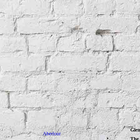
Glen
Aberlour
The 