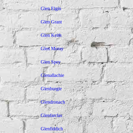
Glen Elgin
Glen Grant
Glen Keith
Glen Moray
Glen Spey
Glenallachie
Glenburgie
Glendronach
Glenfarclas
Glenfiddich