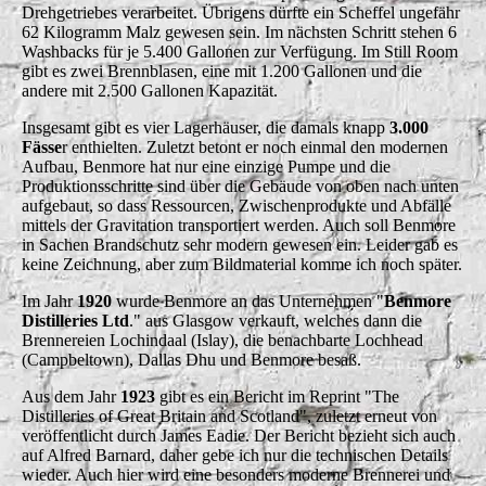
Drehgetriebes verarbeitet. Übrigens dürfte ein Scheffel ungefähr
62 Kilogramm Malz gewesen sein. Im nächsten Schritt stehen 6
Washbacks für je 5.400 Gallonen zur Verfügung. Im Still Room
gibt es zwei Brennblasen, eine mit 1.200 Gallonen und die
andere mit 2.500 Gallonen Kapazität.
Insgesamt gibt es vier Lagerhäuser, die damals knapp
3.000
Fässe
r enthielten. Zuletzt betont er noch einmal den modernen
Aufbau, Benmore hat nur eine einzige Pumpe und die
Produktionsschritte sind über die Gebäude von oben nach unten
aufgebaut, so dass Ressourcen, Zwischenprodukte und Abfälle
mittels der Gravitation transportiert werden. Auch soll Benmore
in Sachen Brandschutz sehr modern gewesen ein. Leider gab es
keine Zeichnung, aber zum Bildmaterial komme ich noch später.
Im Jahr
1920
wurde Benmore an das Unternehmen "
Benmore
Distilleries Ltd
." aus Glasgow verkauft, welches dann die
Brennereien Lochindaal (Islay), die benachbarte Lochhead
(Campbeltown), Dallas Dhu und Benmore besaß.
Aus dem Jahr
1923
gibt es ein Bericht im Reprint "The
Distilleries of Great Britain and Scotland", zuletzt erneut von
veröffentlicht durch James Eadie. Der Bericht bezieht sich auch
auf Alfred Barnard, daher gebe ich nur die technischen Details
wieder. Auch hier wird eine besonders moderne Brennerei und