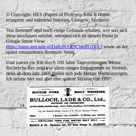
Lane between Coperage and Warehouse 1971
© Copyright: HES (Papers of Professor John R Hume,
economic and industrial historian, Glasgow, Scotland)
Von Benmore sind noch einige Gebäude erhalten, wer wer sich
diese anschauen möchte, orientiert sich an diesem Punkt in
Google Street View:
https://maps.app.goo.gl/DaRsNAR9CmeZGDjA7
sowie an der
später entstandenen Benmore Street.
Und zuletzt ein Ritt durch 100 Jahre Tageszeitungen. Meine
Recherche hier zeigt vor allem einiges Engagement im Vertrieb,
denn ab dem Jahr 1869 finden sich jede Menge Werbeanzeigen.
Ich nehme hier mal aber eine spätere Version von 1897.