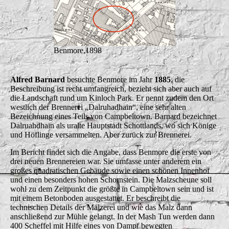
Benmore,1898
Alfred Barnard
besuchte Benmore im Jahr
1885
, die
Beschreibung ist recht umfangreich, bezieht sich aber auch auf
die Landschaft rund um Kinloch Park. Er nennt zudem den Ort
westlich der Brennerei „Dalruhadhain“, eine sehr alten
Bezeichnung eines Teils von Campbeltown. Barnard bezeichnet
Dalruahdhain als uralte Hauptstadt Schottlands, wo sich Könige
und Höflinge versammelten. Aber zurück zur Brennerei.
Im Bericht findet sich die Angabe, dass Benmore die erste von
drei neuen Brennereien war. Sie umfasse unter anderem ein
großes quadratischen Gebäude sowie einen schönen Innenhof
und einen besonders hohen Schornstein. Die Malzscheune soll
wohl zu dem Zeitpunkt die größte in Campbeltown sein und ist
mit einem Betonboden ausgestattet. Er beschreibt die
technischen Details der Mälzerei und wie das Malz dann
anschließend zur Mühle gelangt. In der Mash Tun werden dann
400 Scheffel mit Hilfe eines von Dampf bewegten