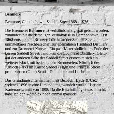
Benmore
Benmore, Campbeltown, Saddell Street1868 - 1936
Die Brennerei
Benmore
ist verhältnismäßig spät gebaut worden,
zumindest für die damaligen Verhältnisse in Campbeltown. Erst
1868
entstand die Brennerei direkt an der Saddell Street, in
unmittelbarer Nachbarschaft zur ehemaligen Highland Distillery
und zur Brennerei Kintyre. Ein paar Meter südlich, am Ende der
kurzen Saddell Street, fand man die Lochhead Distillery. Gleich
auf der anderen Seite der Saddell Street erstreckte sich ein
weiterer Block mit bedeutenden Brennereien. Nördlich des
Kinloch Parks im Karree Saddel / High und Princess Street
produzierten (Glen) Scotia, Dalintober und Lochruan.
Das Gründungsunternehmen hieß
Bulloch, Lade & Co.
,
welches 1896 in eine Limited umgewandelt wurde. Hier ein
Kartenausschnitt von 1898. Da die Beschriftung etwas täuscht,
habe ich den Komplex noch einmal markiert.