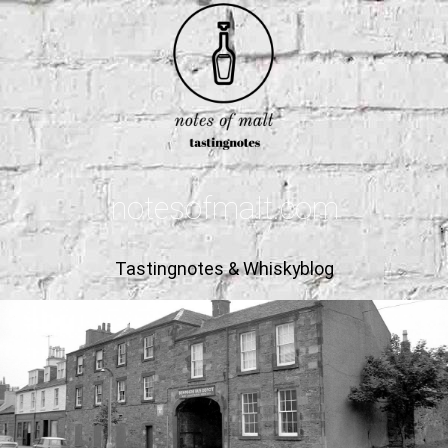
notesofmalt.com
Tastingnotes & Whiskyblog