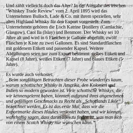
Und zählt vielleicht doch das Alter? In der Ausgabe des irischen
"Whiskey Trade Review" vom 2. April 1895 wird das
Unternehmen Bulloch, Lade & Co. mit ihrem speziellen, sehr
alten Highland Whisky für den Export vorgestellt. Zum
Unternehmen gehören die Loch Katrine Distillery (Camlachie,
Glasgow), Caol Ila (Islay) und Benmore. Der Whisky sei 10
Jahre alt und wird in 6 Flaschen je Gallone abgefüllt, zwölf
Flaschen je Kiste zu zwei Gallonen. Es sind Standardflaschen
mit goldenem Etikett und passender Kapsel. Weitere
Abfüllungen seien nur zum Export bestimmt: gelbes Etikett und
Kapsel (8 Jahre), weißes Etikett (7 Jahre) und blaues Etikett (5
Jahre).
Es wurde auch verkostet:
„Beim sorgfältigen Betrachten dieser Probe wundert es kaum,
warum schottischer Whisky in Amerika, den Kolonien und
Indien so modern geworden ist. Viele schottische Whiskys, die
wir kennengelernt haben, könnten aufgrund ihres angenehmen
und gefälligen Geschmacks zu Recht als „Schottlands Likör“
bezeichnet werden. Es ist das erste Mal, dass wir die
Exportmarke dieses Hauses verkostet haben, und wir können
wahrhaftig sagen, dass darin alles zu finden ist, was man sich
von einem Scotch Whisky nur wünschen kann.“