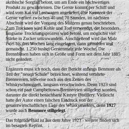
akribische Sorgfalt betont, um am Ende ein hochwertiges
Produkt zu gewährleisten. Die Gerste kommt per Schiff und
wird vom Kai via Lastwagen angeliefert. Die Keimzeit der
Gerste variiert zwischen 40 und 70 Stunden, im nächsten
Abschnitt wird der Vorgang des Mälzens genau beschrieben.
Zum Trocknen wird Kohle und Torf verwendet, der besonders
langsame Trocknungsprozess wird betont, um möglichst viel
Stärke in Zucker umzuwandeln. Anschließend wird das Malz
zwei bis drei Wochen lang eingelagert, dann gemahlen und
gemaischt. 1.250 bushel Gerstenmalz jede Woche. Die
Brennblasen haben sich in Größe und Form seit dem Jahr 1885
nicht geändert.
Ergänzen muss ich noch, dass der Bericht anfangs Benmore als
Teil der "neuen Schule" bezeichnet, während veraltete
Brennereien, teilweise noch aus den Zeiten des
Whiskyschmuggels, langsam verschwinden. Denn 1923 sind
schon ein paar Campbeltown-Brennereien stillgelegt worden,
darunter die direkt benachbarte Kintyre Distillery. Vielleicht
hatte der Autor einen falschen Eindruck von der
gesamtwirtschaftlichen Lage des Whiskymarktes, denn
1927
wurde auch
Benmore
stillgelegt
.
Das folgende Bild ist aus dem Jahre 1923 - weitere finden sich
im besagten Reprint.